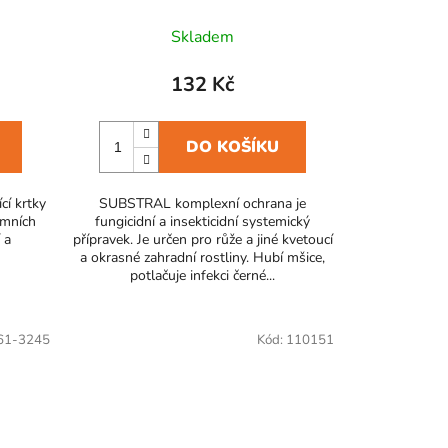
Skladem
132 Kč
DO KOŠÍKU
cí krtky
SUBSTRAL komplexní ochrana je
emních
fungicidní a insekticidní systemický
rysanthemum 300 g
 a
přípravek. Je určen pro růže a jiné kvetoucí
a okrasné zahradní rostliny. Hubí mšice,
potlačuje infekci černé...
61-3245
Kód:
110151