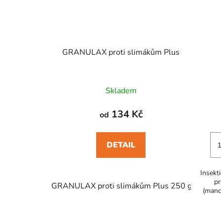
GRANULAX proti slimákům Plus
Skladem
134 Kč
od
DETAIL
Insekt
pr
GRANULAX proti slimákům Plus 250 g
GRAN
(mande