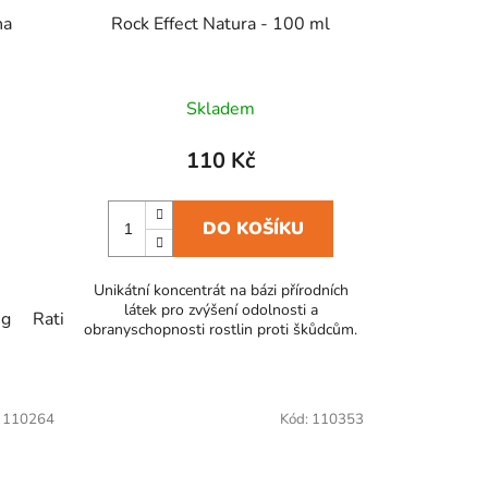
ha
Rock Effect Natura - 100 ml
Skladem
110 Kč
DO KOŠÍKU
Unikátní koncentrát na bázi přírodních
látek pro zvýšení odolnosti a
 g
Ratimor - měkká nástraha 150 g sáček
obranyschopnosti rostlin proti škůdcům.
:
110264
Kód:
110353