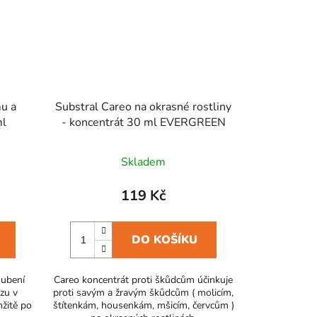
mu a
Substral Careo na okrasné rostliny
ml
- koncentrát 30 ml EVERGREEN
Skladem
119 Kč
DO KOŠÍKU
hubení
Careo koncentrát proti škůdcům účinkuje
yzu v
proti savým a žravým škůdcům ( molicím,
mžitě po
štítenkám, housenkám, mšicím, červcům )