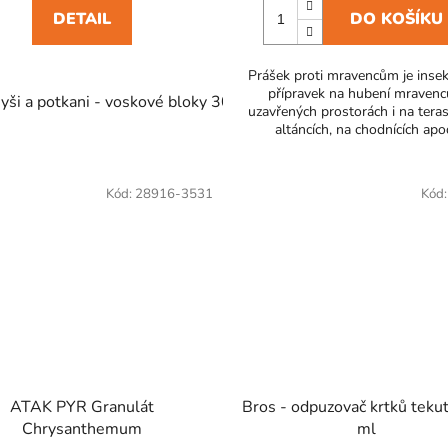
DETAIL
DO KOŠÍKU
Prášek proti mravencům je insekt
přípravek na hubení mravenc
ši a potkani - voskové bloky 300 g
uzavřených prostorách i na teras
altáncích, na chodnících apo
Kód:
28916-3531
Kód
ATAK PYR Granulát
Bros - odpuzovač krtků teku
Chrysanthemum
ml