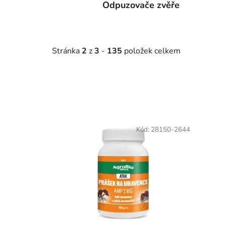
Odpuzovače zvěře
Stránka
2
z
3
-
135
položek celkem
V
ý
Kód:
28150-2644
p
i
s
p
r
o
d