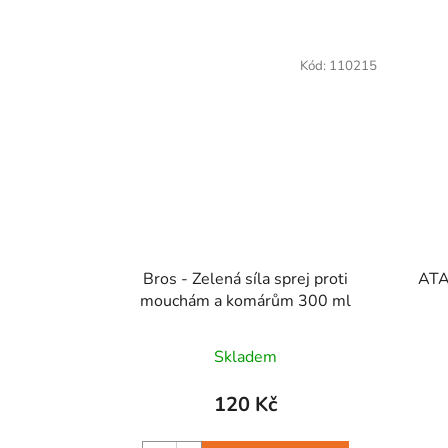
Kód:
110215
Bros - Zelená síla sprej proti
ATAK Myši a potkan
mouchám a komárům 300 ml
Skladem
120 Kč