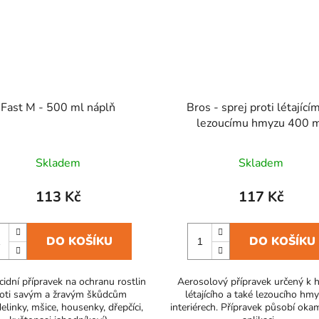
Fast M - 500 ml náplň
Bros - sprej proti létající
lezoucímu hmyzu 400 
Skladem
Skladem
113 Kč
117 Kč
DO KOŠÍKU
DO KOŠÍKU
icidní přípravek na ochranu rostlin
Aerosolový přípravek určený k 
oti savým a žravým škůdcům
létajícího a také lezoucího hm
linky, mšice, housenky, dřepčíci,
interiérech. Přípravek působí oka