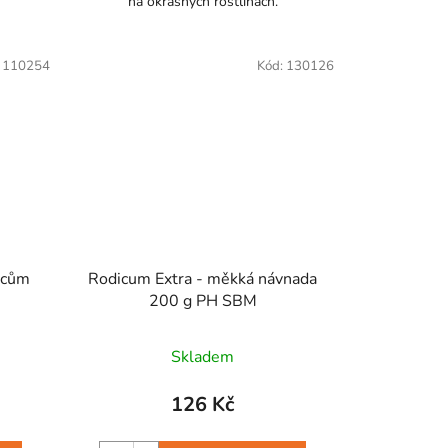
na okrasných rostlinách.
:
110254
Kód:
130126
ncům
Rodicum Extra - měkká návnada
200 g PH SBM
Skladem
126 Kč