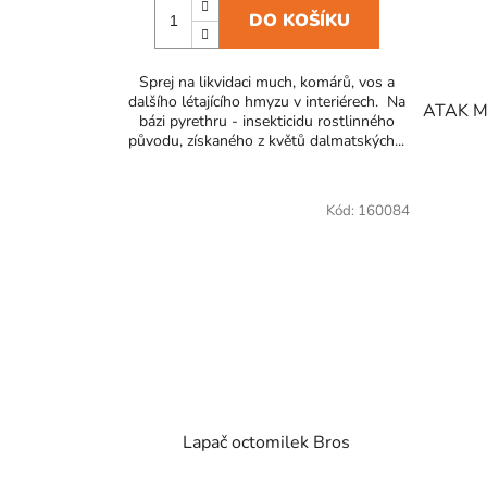
DO KOŠÍKU
Sprej na likvidaci much, komárů, vos a
dalšího létajícího hmyzu v interiérech. Na
ATAK My
bázi pyrethru - insekticidu rostlinného
původu, získaného z květů dalmatských...
Kód:
160084
Lapač octomilek Bros