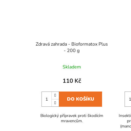
Zdravá zahrada - Bioformatox Plus
- 200 g
Skladem
110 Kč
DO KOŠÍKU
Biologický přípravek proti škodícím
Insekt
mravencům.
pr
(mande