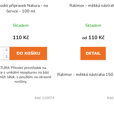
rodní přípravek Natura - na
Ratimor - měkká nástra
červce - 100 ml
Skladem
Skladem
110 Kč
110 Kč
od
DO KOŠÍKU
DETAIL
TURA Přírodní prostředek na
ce s unikátní recepturou na bázi
ATAK Prášek na mravence AMP 2 MG 250 g
Ratimor - měkká nástraha 150
ních látek, s použitím na okrasné
rostliny.
Kód:
110074
Kód