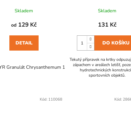
Skladem
Skladem
129 Kč
131 Kč
od
DETAIL
DO KOŠÍKU
Tekutý přípravek na krtky odpuzují
zápachem v areálech letišť, poz
YR Granulát Chrysanthemum 150 g
ATAK PYR Granulát Ch
hydrotechnických konstrukcí
sportovních objektů.
Kód:
110068
Kód:
286