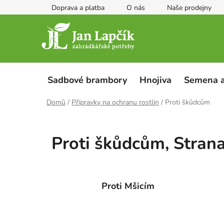
Přejít
Doprava a platba
O nás
Naše prodejny
na
obsah
Sadbové brambory
Hnojiva
Semena a
Domů
/
Přípravky na ochranu rostlin
/
Proti škůdcům
Proti škůdcům
, Stran
Proti Mšicím