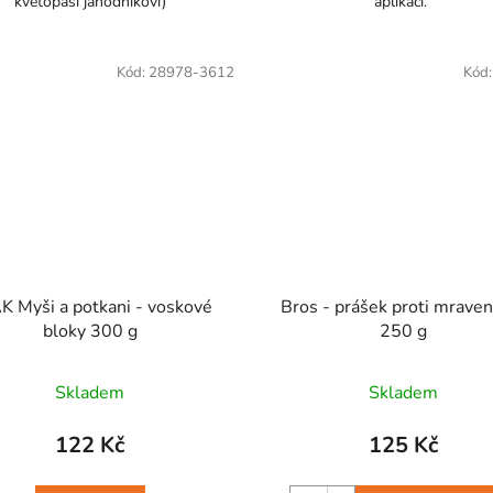
květopasi jahodníkoví)
aplikaci.
Kód:
28978-3612
Kód
i - voskové
Bros - prášek proti mrave
bloky 300 g
250 g
Skladem
Skladem
122 Kč
125 Kč