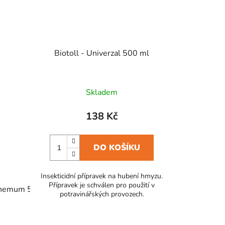
Biotoll - Univerzal 500 ml
Skladem
138 Kč
DO KOŠÍKU
Insekticidní přípravek na hubení hmyzu.
Přípravek je schválen pro použití v
themum 50 ml
ům Plus 750 g
ATAK Hubení hmyzu Chrysanthemum 25 ml
GRANULAX proti slimákům Plus 1 kg
potravinářských provozech.