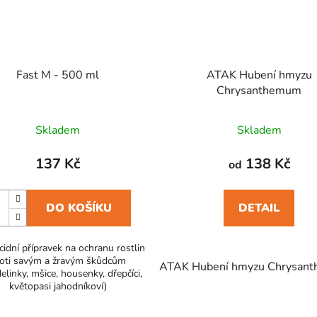
Fast M - 500 ml
ATAK Hubení hmyzu
Chrysanthemum
Skladem
Skladem
137 Kč
138 Kč
od
DO KOŠÍKU
DETAIL
icidní přípravek na ochranu rostlin
oti savým a žravým škůdcům
ULAX proti slimákům Plus 400 g
ATAK Hubení hmyzu Chrysan
GRANULAX proti slimák
linky, mšice, housenky, dřepčíci,
květopasi jahodníkoví)