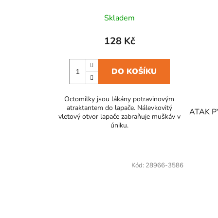
Skladem
128 Kč
DO KOŠÍKU
Octomilky jsou lákány potravinovým
atraktantem do lapače. Nálevkovitý
ATAK P
vletový otvor lapače zabraňuje muškáv v
úniku.
Kód:
28966-3586