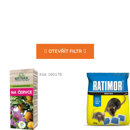
OTEVŘÍT FILTR
Kód:
160178
Kód:
284