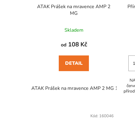
u
ATAK Prášek na mravence AMP 2
Pří
k
MG
t
ů
Skladem
108 Kč
od
DETAIL
NA
červ
ATAK Prášek na mravence AMP 2 MG 100 g
přírod
Kód:
160046