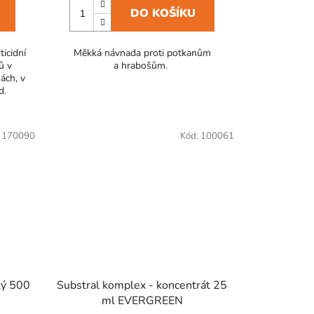
DO KOŠÍKU
icidní
Měkká návnada proti potkanům
ů v
a hrabošům.
ách, v
d.
:
170090
Kód:
100061
tý 500
Substral komplex - koncentrát 25
ml EVERGREEN