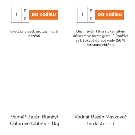
DO KOŠÍKU
DO KOŠÍKU
Tekutý přípravek pro zazimování
Dezinfekční látka s okamžitým
bazénů.
účinkem ve formě granulí. Používá
se k šokové úpravě vody (56 %
aktivního chlóru).
Vodnář Bazén Blankyt
Vodnář Bazén Maskovač
Chlorové tablety - 1kg
tvrdosti - 1 l