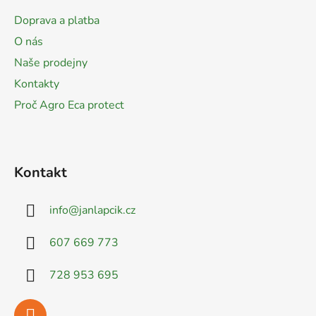
a
Doprava a platba
t
O nás
í
Naše prodejny
Kontakty
Proč Agro Eca protect
Kontakt
info
@
janlapcik.cz
607 669 773
728 953 695