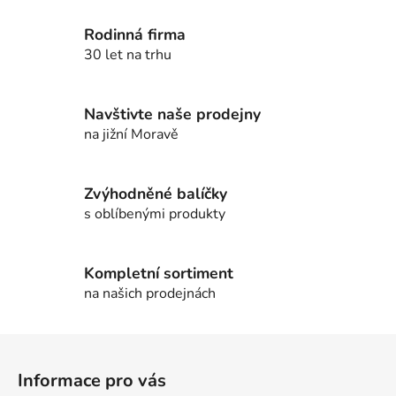
l
Rodinná firma
á
d
30 let na trhu
a
c
í
Navštivte naše prodejny
p
na jižní Moravě
r
v
k
Zvýhodněné balíčky
y
s oblíbenými produkty
v
ý
p
Kompletní sortiment
i
na našich prodejnách
s
u
Z
á
Informace pro vás
p