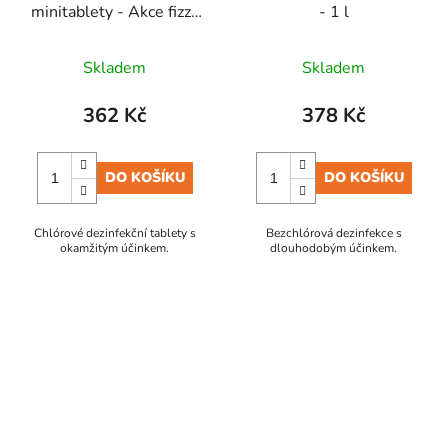
minitablety - Akce fizzy
- 1 l
1kg
Skladem
Skladem
362 Kč
378 Kč
DO KOŠÍKU
DO KOŠÍKU
Chlórové dezinfekční tablety s
Bezchlórová dezinfekce s
okamžitým účinkem.
dlouhodobým účinkem.