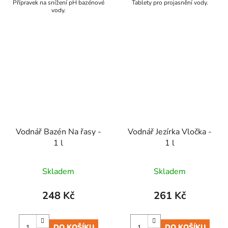
Přípravek na snížení pH bazénové
Tablety pro projasnění vody.
vody.
Vodnář Bazén Na řasy -
Vodnář Jezírka Vločka -
1 l
1 l
Skladem
Skladem
248 Kč
261 Kč
DO KOŠÍKU
DO KOŠÍKU