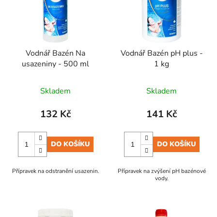
i
d
s
u
p
k
r
t
Vodnář Bazén Na
Vodnář Bazén pH plus -
o
ů
usazeniny - 500 ml
1 kg
d
u
Skladem
Skladem
k
t
132 Kč
141 Kč
ů
DO KOŠÍKU
DO KOŠÍKU
Přípravek na odstranění usazenin.
Přípravek na zvýšení pH bazénové
vody.