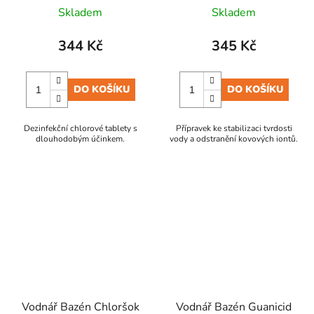
Skladem
Skladem
344 Kč
345 Kč
DO KOŠÍKU
DO KOŠÍKU
Dezinfekční chlorové tablety s
Přípravek ke stabilizaci tvrdosti
dlouhodobým účinkem.
vody a odstranění kovových iontů.
Vodnář Bazén Chloršok
Vodnář Bazén Guanicid