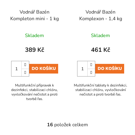
Vodnář Bazén
Vodnář Bazén
Kompleton mini - 1 kg
Komplexon - 1,4 kg
Skladem
Skladem
389 Kč
461 Kč
DO KOŠÍKU
DO KOŠÍKU
Multifunkční přípravek k
Multifunkční tablety k dezinfekci,
dezinfekci, stabilizaci chlóru,
stabilizaci chlóru, vyvločkování
vyvločkování nečistot a proti
nečistot a proti tvorbě řas.
tvorbě řas.
16
položek celkem
O
v