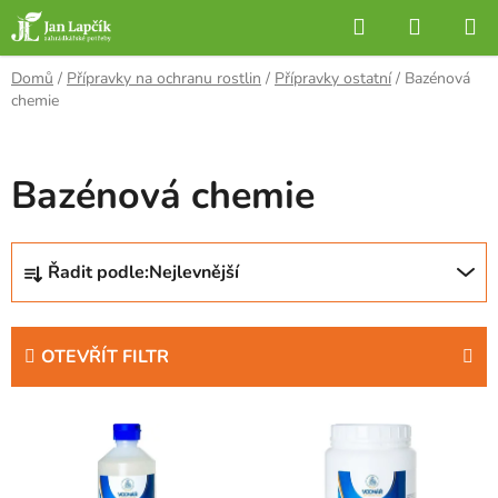
Přejít
Hledat
NÁKUP
na
KOŠÍK
obsah
Domů
/
Přípravky na ochranu rostlin
/
Přípravky ostatní
/
Bazénová
chemie
Bazénová chemie
Ř
Řadit podle:
Nejlevnější
a
z
e
OTEVŘÍT FILTR
n
í
V
p
ý
r
p
o