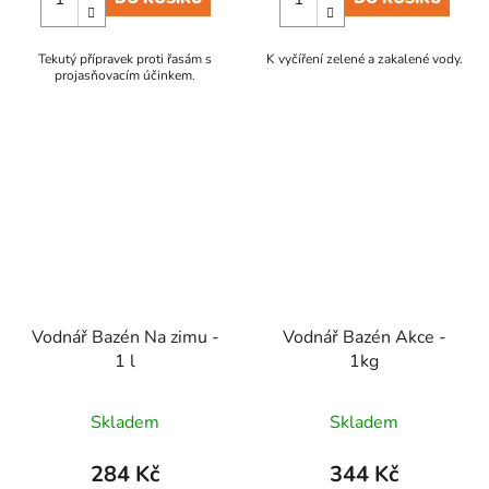
Tekutý přípravek proti řasám s
K vyčíření zelené a zakalené vody.
projasňovacím účinkem.
Vodnář Bazén Na zimu -
Vodnář Bazén Akce -
1 l
1kg
Skladem
Skladem
284 Kč
344 Kč