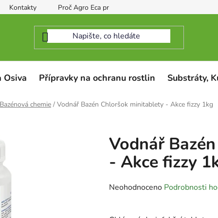
Kontakty
Proč Agro Eca protect
 Osiva
Přípravky na ochranu rostlin
Substráty, K
Bazénová chemie
/
Vodnář Bazén Chloršok minitablety - Akce fizzy 1kg
Vodnář Bazén 
- Akce fizzy 1
Průměrné
Neohodnoceno
Podrobnosti ho
hodnocení
produktu