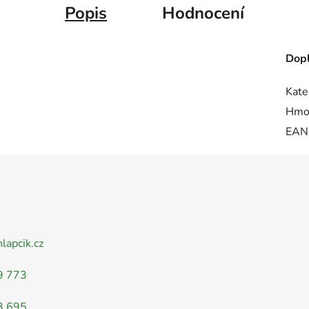
Popis
Hodnocení
Dopl
Kate
Hmo
EAN
nlapcik.cz
9 773
3 695