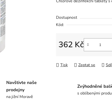
Chlórové dezinfekční tablety 
je
0,0
Dostupnost
z
5
Kód:
hvězdiček.
362 Kč
Měrná cena:
Tisk
Zeptat se
Sdí
Navštivte naše
Zvýhodněné balí
prodejny
s oblíbenými produ
na jižní Moravě