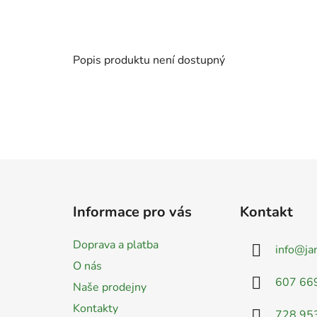
Popis produktu není dostupný
Z
á
Informace pro vás
Kontakt
p
a
Doprava a platba
info
@
ja
t
O nás
í
607 66
Naše prodejny
Kontakty
728 95