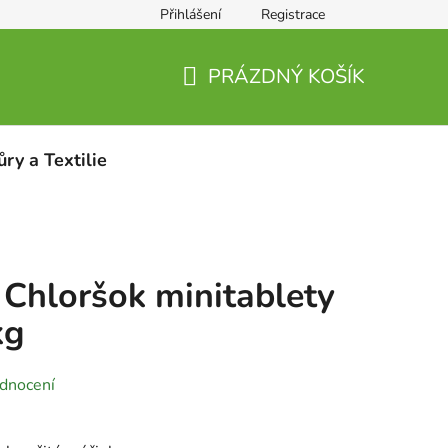
Přihlášení
Registrace
PRÁZDNÝ KOŠÍK
NÁKUPNÍ
KOŠÍK
ůry a Textilie
Chloršok minitablety
kg
dnocení