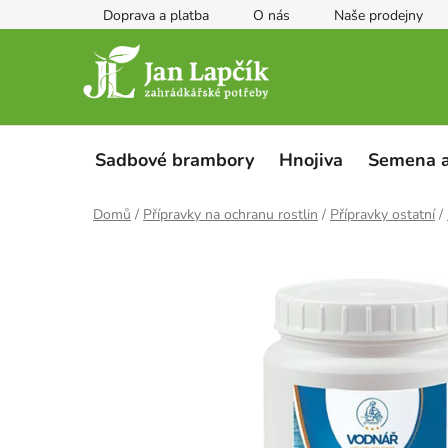
Přejít
Doprava a platba
O nás
Naše prodejny
na
obsah
Sadbové brambory
Hnojiva
Semena a
Domů
/
Přípravky na ochranu rostlin
/
Přípravky ostatní
/