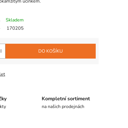
s okamžitým účinkem.
Skladem
170205
DO KOŠÍKU
let
čky
Kompletní sortiment
kty
na našich prodejnách