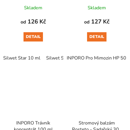
Skladem
Skladem
126 Kč
127 Kč
od
od
DETAIL
DETAIL
Silwet Star 10 ml
Silwet Star 50 ml
INPORO Pro Mimozin HP 50 
Silwet Star 100 ml
INPORO Trávník
Stromový balzám
koncentrát 100 ml
Rosteto - Sadařský 300