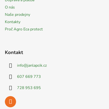
Doprava a platba
t
O nás
í
Naše prodejny
Kontakty
Proč Agro Eca protect
Kontakt
info
@
janlapcik.cz
607 669 773
728 953 695