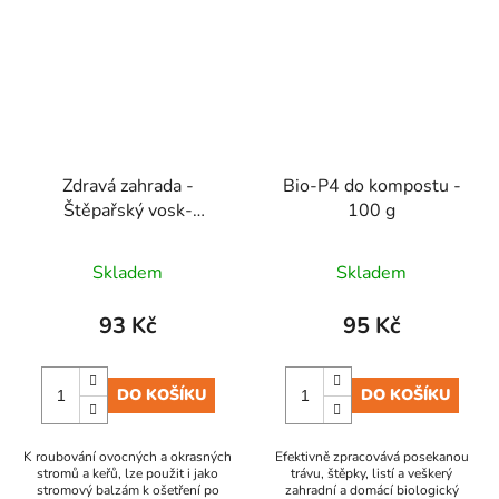
Zdravá zahrada -
Bio-P4 do kompostu -
Štěpařský vosk-
100 g
kelímek 150 g
Skladem
Skladem
93 Kč
95 Kč
DO KOŠÍKU
DO KOŠÍKU
K roubování ovocných a okrasných
Efektivně zpracovává posekanou
stromů a keřů, lze použit i jako
trávu, štěpky, listí a veškerý
stromový balzám k ošetření po
zahradní a domácí biologický