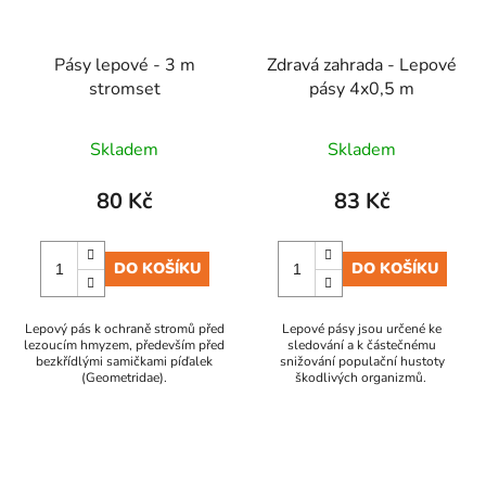
Pásy lepové - 3 m
Zdravá zahrada - Lepové
stromset
pásy 4x0,5 m
Skladem
Skladem
80 Kč
83 Kč
DO KOŠÍKU
DO KOŠÍKU
Lepový pás k ochraně stromů před
Lepové pásy jsou určené ke
lezoucím hmyzem, především před
sledování a k částečnému
bezkřídlými samičkami píďalek
snižování populační hustoty
(Geometridae).
škodlivých organizmů.