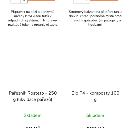
Přípravek na bázi bioenzymů
Stromový balzám na ošetření ran u
určený k rozkladu tuků v
dřevin, chrání poraněná místa proti
odpadních systémech. Přípravek
infekcím způsobeným patogeny a
rozkládá tuky na organické látky.
houbami.
Pařezník Rosteto - 250
Bio P4 - komposty 100
g (likvidace pařezů)
g
Skladem
Skladem