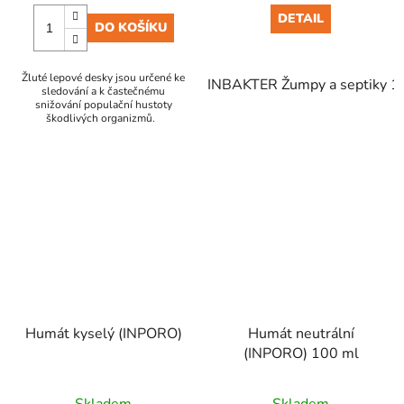
DETAIL
DO KOŠÍKU
Žluté lepové desky jsou určené ke
INBAKTER Žumpy a septiky 1
sledování a k častečnému
snižování populační hustoty
škodlivých organizmů.
Humát kyselý (INPORO)
Humát neutrální
(INPORO) 100 ml