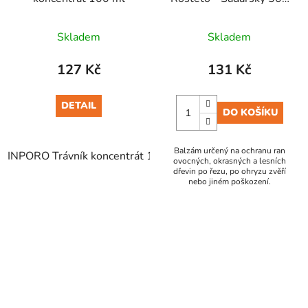
g
Skladem
Skladem
127 Kč
131 Kč
DETAIL
DO KOŠÍKU
Balzám určený na ochranu ran
INPORO Trávník koncentrát 100 ml
ovocných, okrasných a lesních
dřevin po řezu, po ohryzu zvěří
nebo jiném poškození.