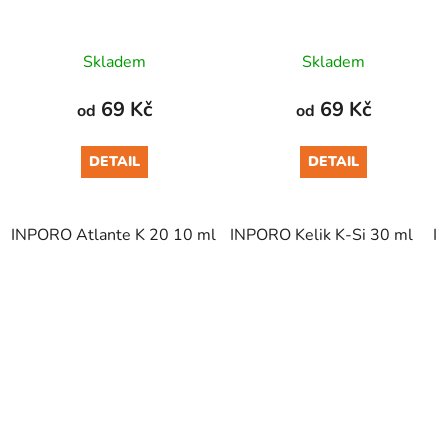
Skladem
Skladem
69 Kč
69 Kč
od
od
DETAIL
DETAIL
INPORO Atlante K 20 10 ml
INPORO Kelik K-Si 30 ml
INPORO Atlante K 20 100 m
I