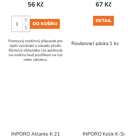
56 Kč
67 Kč
DETAIL
DO KOŠÍKU
Pomocný rostlinný přípravek pro
Roubovací páska 1 ks
lepší vyzrávání a násadu plodů.
Růstový stimulátor lze aplikovat
na rostliny buď postřikem na list
nebo zálivkou.
INPORO Atlante K 21
INPORO Kelik K-Si