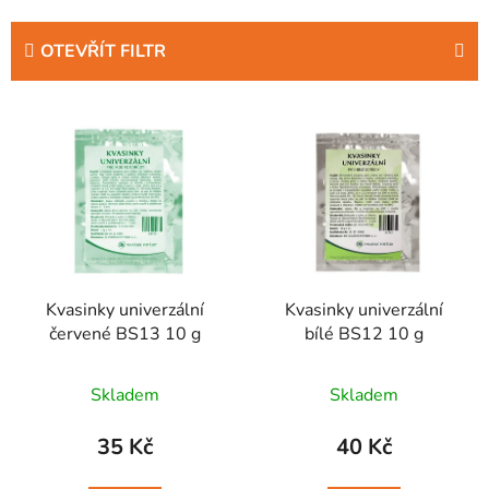
z
e
OTEVŘÍT FILTR
n
í
V
p
ý
r
p
o
i
d
s
u
p
k
r
t
Kvasinky univerzální
Kvasinky univerzální
o
ů
červené BS13 10 g
bílé BS12 10 g
d
u
Skladem
Skladem
k
t
35 Kč
40 Kč
ů