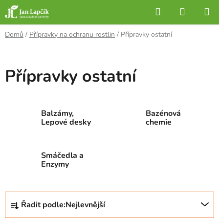
Přejít
Hledat
NÁKUP
na
KOŠÍK
obsah
Domů
/
Přípravky na ochranu rostlin
/
Přípravky ostatní
Přípravky ostatní
Balzámy,
Bazénová
Lepové desky
chemie
Smáčedla a
Enzymy
Ř
Řadit podle:
Nejlevnější
a