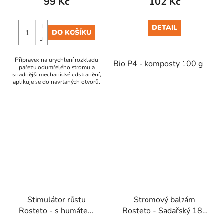
99 Kč
102 Kč
DETAIL
DO KOŠÍKU
Přípravek na urychlení rozkladu
Bio P4 - komposty 100 g
pařezu odumřelého stromu a
snadnější mechanické odstranění,
aplikuje se do navrtaných otvorů.
Stimulátor růstu
Stromový balzám
Rosteto - s humátem
Rosteto - Sadařský 180