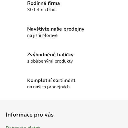
c
Rodinná firma
í
í
30 let na trhu
p
r
v
Navštivte naše prodejny
k
na jižní Moravě
y
v
ý
Zvýhodněné balíčky
p
s oblíbenými produkty
i
s
u
Kompletní sortiment
na našich prodejnách
Z
á
Informace pro vás
p
a