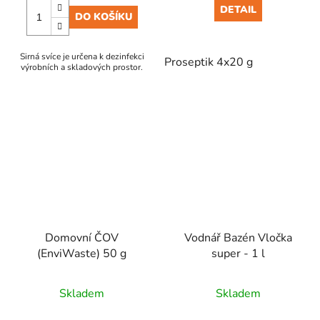
DETAIL
DO KOŠÍKU
Sirná svíce je určena k dezinfekci
Proseptik 4x20 g
výrobních a skladových prostor.
Domovní ČOV
Vodnář Bazén Vločka
(EnviWaste) 50 g
super - 1 l
Skladem
Skladem