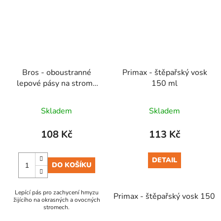
Bros - oboustranné
Primax - štěpařský vosk
lepové pásy na stromy
150 ml
5 m
Skladem
Skladem
108 Kč
113 Kč
DETAIL
DO KOŠÍKU
Lepící pás pro zachycení hmyzu
Primax - štěpařský vosk 150 
žijícího na okrasných a ovocných
stromech.