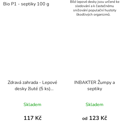
Bílé lepové desky jsou určené ke
Bio P1 - septiky 100 g
sledování a k častečnému
snižování populační hustoty
škodlivých organizmů.
Zdravá zahrada - Lepové
INBAKTER Žumpy a
desky žluté (5 ks)
septiky
venkovní
Skladem
Skladem
117 Kč
123 Kč
od