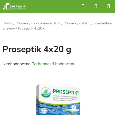
Přejít
Hledat
NÁKUP
na
KOŠÍK
obsah
Domů
/
Přípravky na ochranu rostlin
/
Přípravky ostatní
/
Smáčedla a
Enzymy
/
Proseptik 4x20 g
Proseptik 4x20 g
Průměrné
Neohodnoceno
Podrobnosti hodnocení
hodnocení
produktu
je
0,0
z
5
hvězdiček.