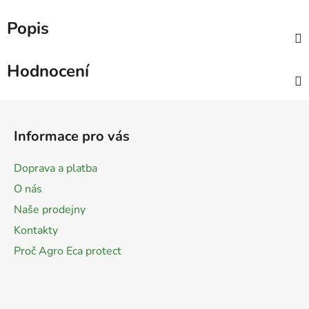
Popis
Hodnocení
Z
á
Informace pro vás
p
a
Doprava a platba
t
O nás
í
Naše prodejny
Kontakty
Proč Agro Eca protect