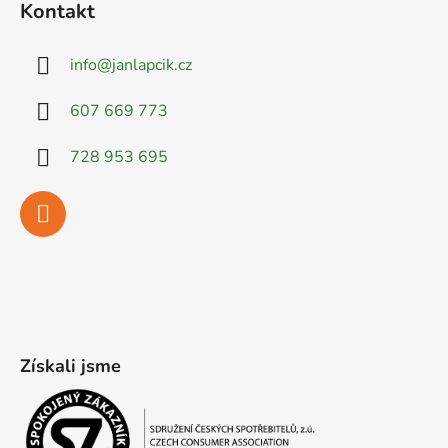
Kontakt
info
@
janlapcik.cz
607 669 773
728 953 695
Získali jsme