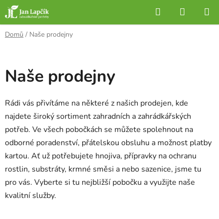
Přejít
Hledat
NÁKUP
na
KOŠÍK
obsah
Domů
/
Naše prodejny
Naše prodejny
Rádi vás přivítáme na některé z našich prodejen, kde
najdete široký sortiment zahradních a zahrádkářských
potřeb. Ve všech pobočkách se můžete spolehnout na
odborné poradenství, přátelskou obsluhu a možnost platby
kartou. Ať už potřebujete hnojiva, přípravky na ochranu
rostlin, substráty, krmné směsi a nebo sazenice, jsme tu
pro vás. Vyberte si tu nejbližší pobočku a využijte naše
kvalitní služby.