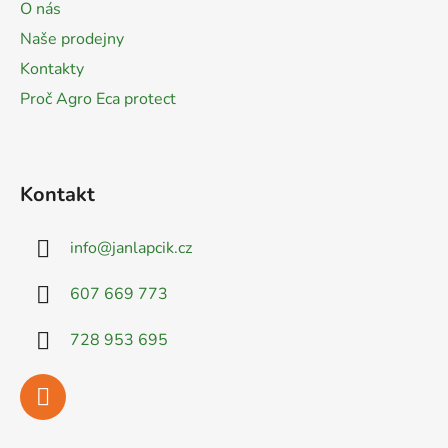
O nás
í
Naše prodejny
Kontakty
Proč Agro Eca protect
Kontakt
info
@
janlapcik.cz
607 669 773
728 953 695