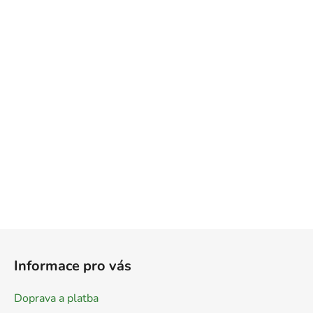
Z
á
Informace pro vás
p
a
Doprava a platba
t