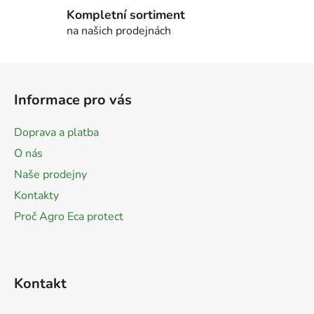
p
Kompletní sortiment
i
na našich prodejnách
s
u
Z
á
Informace pro vás
p
a
Doprava a platba
t
O nás
í
Naše prodejny
Kontakty
Proč Agro Eca protect
Kontakt