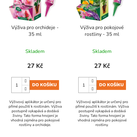
s
u
p
k
r
t
Výživa pro orchideje -
Výživa pro pokojové
o
ů
35 ml
rostliny - 35 ml
d
u
Skladem
Skladem
k
t
27 Kč
27 Kč
ů
DO KOŠÍKU
DO KOŠÍKU
Výživový aplikátor je určený pro
Výživový aplikátor je určený pro
přímé použití k rostlinám. Výživa
přímé použití k rostlinám. Výživa
postupně vykapává a dodává
postupně vykapává a dodává
živiny. Tato forma hnojení je
živiny. Tato forma hnojení je
vhodná zejména pro pokojové
vhodná zejména pro pokojové
rostliny a orchideje.
rostliny.