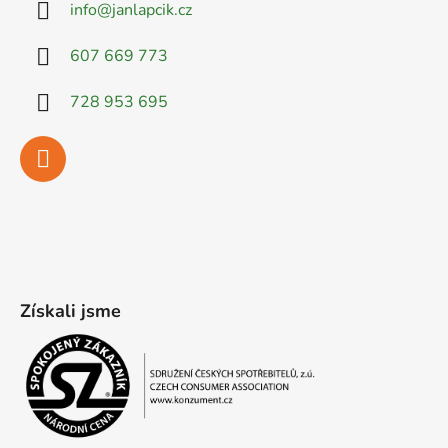
info
@
janlapcik.cz
607 669 773
728 953 695
Získali jsme