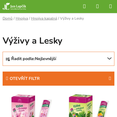
Přejít
Hledat
NÁKUP
na
KOŠÍK
obsah
Domů
/
Hnojiva
/
Hnojiva kapalná
/
Výživy a Lesky
Výživy a Lesky
Ř
Řadit podle:
Nejlevnější
a
z
e
OTEVŘÍT FILTR
n
í
V
p
ý
r
p
o
i
d