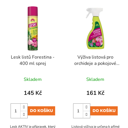
Lesk listů Forestina -
Výživa listová pro
400 ml sprej
orchideje a pokojové
rostliny - 500 ml
rozprašovač
Skladem
Skladem
145 Kč
161 Kč
DO KOŠÍKU
DO KOŠÍKU
Lesk AKTIV je přípravek, který
Listová výživa je určena k přímé