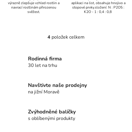
výrazně zlepšuje vzhled rostlin a
aplikaci na list, obsahuje hnojivo a
navrací rostlinám přirozenou
stopové prvky.složení: N : P2O5 :
svěžest.
K2O - 1 : 0,4 : 0,8
4
položek celkem
O
v
l
Rodinná firma
á
d
30 let na trhu
a
c
í
Navštivte naše prodejny
p
na jižní Moravě
r
v
k
Zvýhodněné balíčky
y
s oblíbenými produkty
v
ý