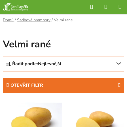
Přejít
Hledat
NÁKUP
na
KOŠÍK
obsah
Domů
/
Sadbové brambory
/
Velmi rané
Velmi rané
Ř
Řadit podle:
Nejlevnější
a
z
e
OTEVŘÍT FILTR
n
í
V
p
ý
r
p
o
i
d