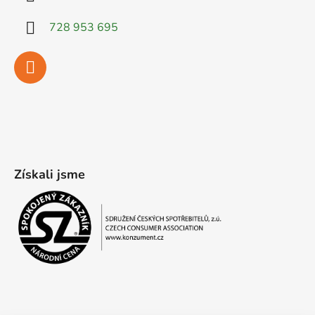
728 953 695
Získali jsme