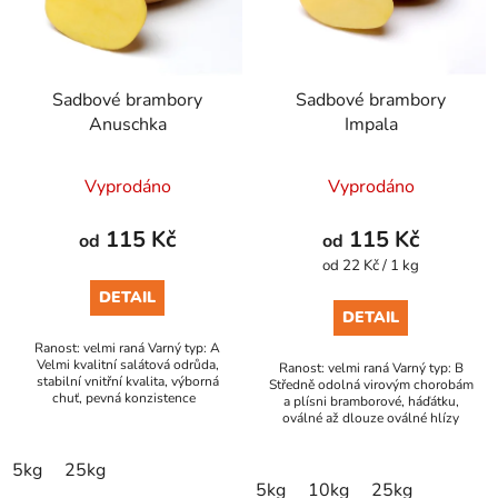
s
u
p
k
r
t
Sadbové brambory
Sadbové brambory
o
ů
Anuschka
Impala
d
u
Vyprodáno
Vyprodáno
k
t
115 Kč
115 Kč
od
od
ů
Měrná
od 22 Kč / 1 kg
cena:
DETAIL
DETAIL
Ranost: velmi raná Varný typ: A
Velmi kvalitní salátová odrůda,
Ranost: velmi raná Varný typ: B
stabilní vnitřní kvalita, výborná
Středně odolná virovým chorobám
chuť, pevná konzistence
a plísni bramborové, háďátku,
oválné až dlouze oválné hlízy
5kg
25kg
5kg
10kg
25kg