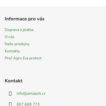
u
Z
á
Informace pro vás
p
a
Doprava a platba
t
O nás
í
Naše prodejny
Kontakty
Proč Agro Eca protect
Kontakt
info
@
janlapcik.cz
607 669 773