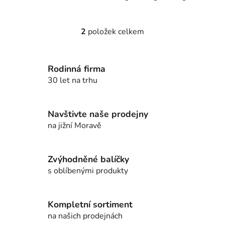
2
položek celkem
O
v
l
Rodinná firma
á
d
30 let na trhu
a
c
í
Navštivte naše prodejny
p
na jižní Moravě
r
v
k
Zvýhodněné balíčky
y
s oblíbenými produkty
v
ý
p
Kompletní sortiment
i
na našich prodejnách
s