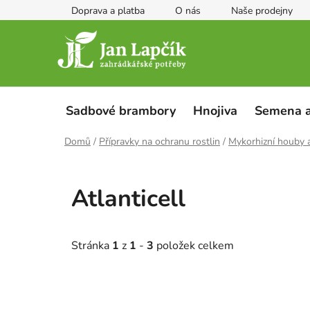
Přejít
Doprava a platba
O nás
Naše prodejny
na
obsah
Sadbové brambory
Hnojiva
Semena a
Domů
/
Přípravky na ochranu rostlin
/
Mykorhizní houby 
Atlanticell
Stránka
1
z
1
-
3
položek celkem