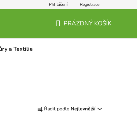
Přihlášení
Registrace
PRÁZDNÝ KOŠÍK
NÁKUPNÍ
KOŠÍK
ůry a Textilie
Ř
Řadit podle:
Nejlevnější
a
z
e
n