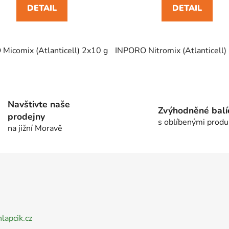
DETAIL
DETAIL
Micomix (Atlanticell) 2x10 g
INPORO Nitromix (Atlanticell)
O
v
l
Navštivte naše
á
Zvýhodněné balí
prodejny
d
s oblíbenými produ
na jižní Moravě
a
c
í
p
r
v
k
y
nlapcik.cz
v