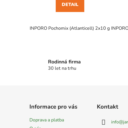
DETAIL
INPORO Pochomix (Atlanticell) 2x10 g
INPORO 
Rodinná firma
30 let na trhu
Z
á
Informace pro vás
Kontakt
p
a
Doprava a platba
info
@
ja
t