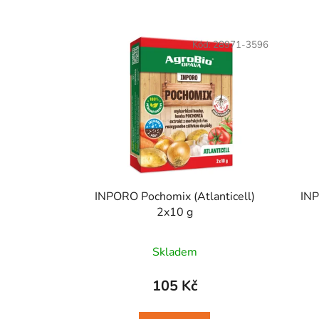
V
ý
Kód:
28971-3596
p
i
s
p
r
o
d
u
INPORO Pochomix (Atlanticell)
INP
k
2x10 g
t
ů
Skladem
105 Kč