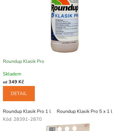
o
f
e
s
i
o
Roundup Klasik Pro
n
Skladem
á
349 Kč
od
l
DETAIL
y
Roundup Klasik Pro 1 l
Roundup Klasik Pro 5 x 1 l
Kód:
28391-2870