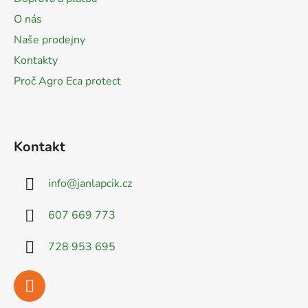
t
O nás
í
Naše prodejny
Kontakty
Proč Agro Eca protect
Kontakt
info
@
janlapcik.cz
607 669 773
728 953 695