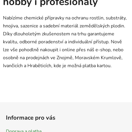
hobby i profesionály
Nabízíme chemické přípravky na ochranu rostlin, substráty,
hnojiva, sazenice a sadební materiál zemědělských plodin.
Díky dlouholetým zkušenostem na trhu garantujeme
kvalitu, odborné poradenství a individuální přístup. Nově
lze vše pohodlně nakoupit i online přes náš e-shop, nebo
osobně na prodejnách ve Znojmě, Moravském Krumlově,
Ivančicích a Hraběticích, kde je možná platba kartou.
Z
á
Informace pro vás
p
a
Doprava a platba