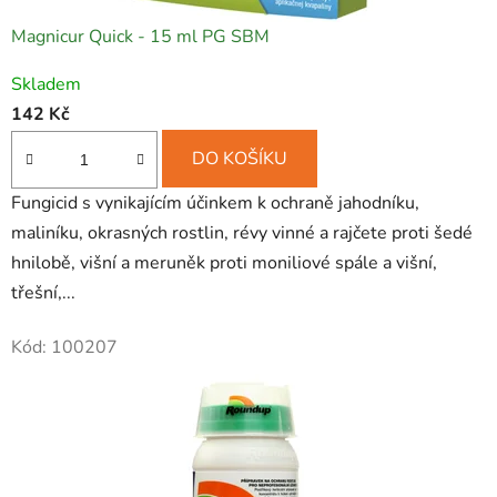
b
Magnicur Quick - 15 ml PG SBM
p
Průměrné
Skladem
r
hodnocení
142 Kč
produktu
o
je
DO KOŠÍKU
h
5,0
Fungicid s vynikajícím účinkem k ochraně jahodníku,
o
z
maliníku, okrasných rostlin, révy vinné a rajčete proti šedé
5
b
hnilobě, višní a meruněk proti moniliové spále a višní,
hvězdiček.
b
třešní,...
y
Kód:
100207
i
p
r