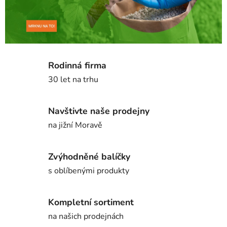
i
m
e
n
Rodinná firma
30 let na trhu
t
z
Navštivte naše prodejny
a
na jižní Moravě
h
r
Zvýhodněné balíčky
s oblíbenými produkty
á
d
Kompletní sortiment
k
na našich prodejnách