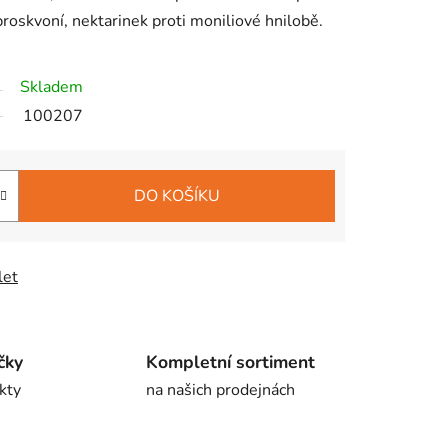
 broskvoní, nektarinek proti moniliové hnilobě.
Skladem
100207
DO KOŠÍKU
let
čky
Kompletní sortiment
kty
na našich prodejnách