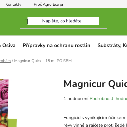
Kontakty
Proč Agro Eca protect
 Osiva
Přípravky na ochranu rostlin
Substráty, K
orobám
/
Magnicur Quick - 15 ml PG SBM
Magnicur Qui
Průměrné
1 hodnocení
Podrobnosti hodn
hodnocení
produktu
Fungicid s vynikajícím účinkem 
je
révy vinné a rajčete proti šedé