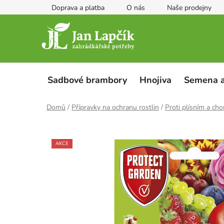
Přejít
Doprava a platba
O nás
Naše prodejny
na
obsah
Sadbové brambory
Hnojiva
Semena a
Domů
/
Přípravky na ochranu rostlin
/
Proti plísním a ch
AKCE