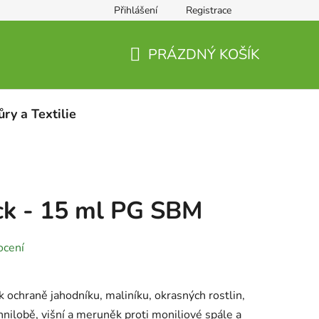
Přihlášení
Registrace
PRÁZDNÝ KOŠÍK
NÁKUPNÍ
KOŠÍK
ůry a Textilie
ck - 15 ml PG SBM
ocení
k ochraně jahodníku, maliníku, okrasných rostlin,
 hnilobě, višní a meruněk proti moniliové spále a