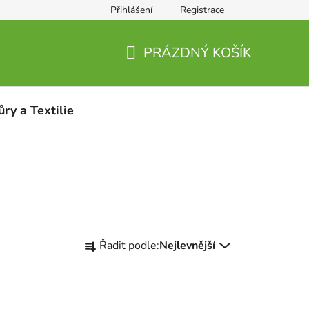
Přihlášení
Registrace
PRÁZDNÝ KOŠÍK
NÁKUPNÍ
KOŠÍK
ůry a Textilie
Ř
Řadit podle:
Nejlevnější
a
z
e
n