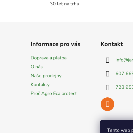
30 let na trhu
Z
á
Informace pro vás
Kontakt
p
a
Doprava a platba
info
@
ja
t
O nás
í
607 66
Naše prodejny
Kontakty
728 95
Proč Agro Eca protect
Tento web p