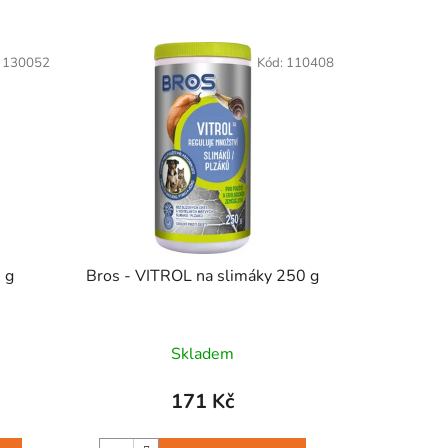
í
p
:
130052
Kód:
110408
r
o
d
u
k
t
ů
 g
Bros - VITROL na slimáky 250 g
Skladem
171 Kč