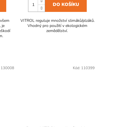
DO KOŠÍKU
i všem
VITROL reguluje množství slimáků/plzáků.
 je
Vhodný pro použití v ekologickém
ům Plus 750 g
GRANULAX proti slimákům Plus 1 kg
eškodí
zemědělství.
m.
rden 500 g
Granulax proti slimákům Garden 200 g
Granul
:
130008
Kód:
110399