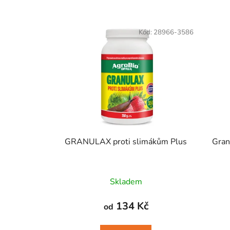
V
ý
Kód:
28966-3586
p
i
s
p
r
o
d
u
GRANULAX proti slimákům Plus
Gran
k
t
ů
Skladem
134 Kč
od