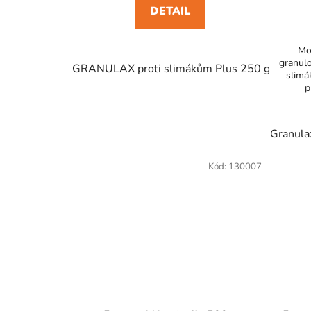
DETAIL
Mo
granul
GRANULAX proti slimákům Plus 250 g
GRAN
slimá
p
Granula
Kód:
130007