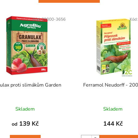
Kód:
29000-3656
Kód
ulax proti slimákům Garden
Ferramol Neudorff - 200
Skladem
Skladem
139 Kč
144 Kč
od