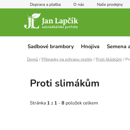
Přejít
Doprava a platba
O nás
Naše prodejny
na
obsah
Sadbové brambory
Hnojiva
Semena a
Domů
/
Přípravky na ochranu rostlin
/
Proti škůdcům
/
Pr
Proti slimákům
Stránka
1
z
1
-
8
položek celkem