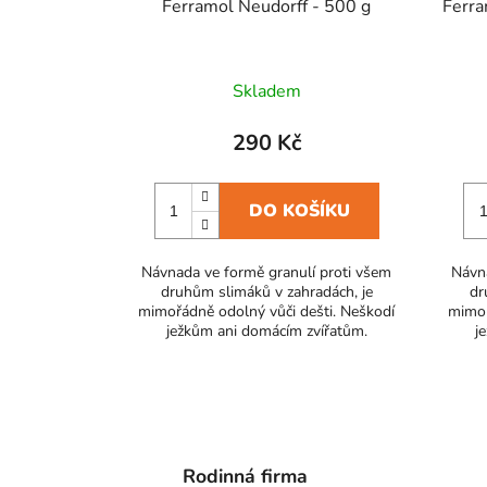
Ferramol Neudorff - 500 g
Ferra
Skladem
290 Kč
DO KOŠÍKU
Návnada ve formě granulí proti všem
Návna
druhům slimáků v zahradách, je
dr
mimořádně odolný vůči dešti. Neškodí
mimoř
ježkům ani domácím zvířatům.
j
Rodinná firma