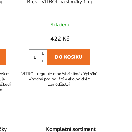
kg
Bros - VITROL na slimáky 1 kg
Skladem
422 Kč
DO KOŠÍKU
i všem
VITROL reguluje množství slimáků/plzáků.
 je
Vhodný pro použití v ekologickém
eškodí
zemědělství.
m.
čky
Kompletní sortiment