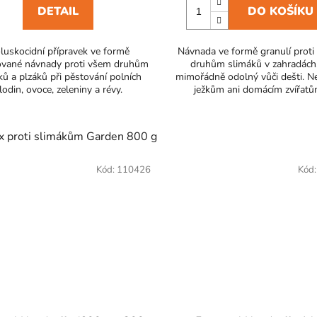
DETAIL
DO KOŠÍKU
luskocidní přípravek ve formě
Návnada ve formě granulí prot
ované návnady proti všem druhům
druhům slimáků v zahradách,
ULAX proti slimákům Plus 400 g
GRANULAX proti slimák
ků a plzáků při pěstování polních
mimořádně odolný vůči dešti. N
lodin, ovoce, zeleniny a révy.
ježkům ani domácím zvířatů
x proti slimákům Garden 800 g
Granulax proti slimákům Ga
Kód:
110426
Kód