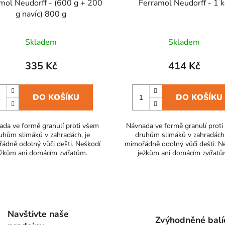
mol Neudorff - (600 g + 200
Ferramol Neudorff - 1 
g navíc) 800 g
Skladem
Skladem
335 Kč
414 Kč
DO KOŠÍKU
DO KOŠÍKU
da ve formě granulí proti všem
Návnada ve formě granulí prot
uhům slimáků v zahradách, je
druhům slimáků v zahradách,
ádně odolný vůči dešti. Neškodí
mimořádně odolný vůči dešti. N
ežkům ani domácím zvířatům.
ježkům ani domácím zvířatů
O
v
l
Navštivte naše
á
Zvýhodněné balí