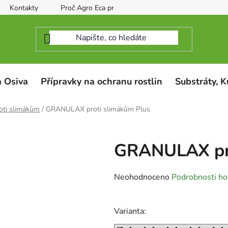
Kontakty
Proč Agro Eca protect
 Osiva
Přípravky na ochranu rostlin
Substráty, K
oti slimákům
/
GRANULAX proti slimákům Plus
GRANULAX pro
Průměrné
Neohodnoceno
Podrobnosti ho
hodnocení
produktu
Varianta:
je