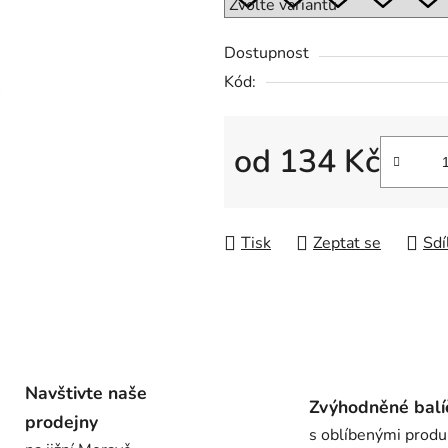
0,0
z
Dostupnost
5
Kód:
hvězdiček.
od
134 Kč
Měrná cena:
Tisk
Zeptat se
Sdí
Navštivte naše
Zvýhodněné balí
prodejny
s oblíbenými produ