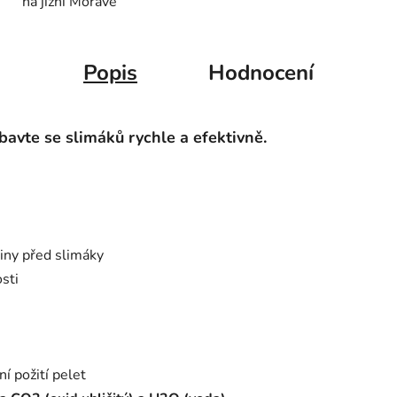
na jižní Moravě
Popis
Hodnocení
avte se slimáků rychle a efektivně.
niny před slimáky
sti
ní požití pelet