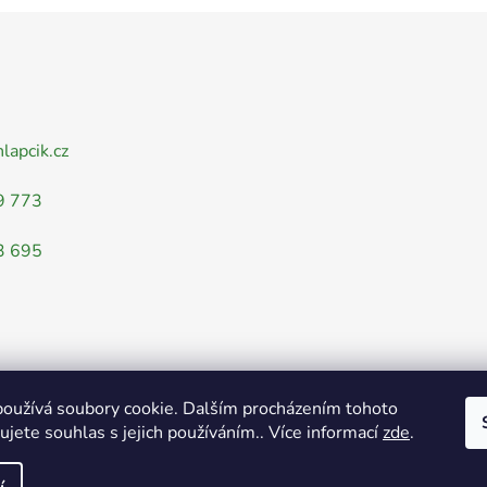
nlapcik.cz
9 773
3 695
oužívá soubory cookie. Dalším procházením tohoto
jete souhlas s jejich používáním.. Více informací
zde
.
Obchodní podmínky
Ochrana osobních údajů