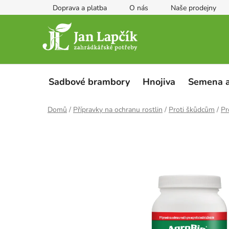
Přejít
Doprava a platba
O nás
Naše prodejny
na
obsah
Sadbové brambory
Hnojiva
Semena a
Domů
/
Přípravky na ochranu rostlin
/
Proti škůdcům
/
Pr