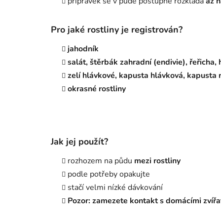
přípravek se v půdě postupně rozkládá
až n
Pro jaké rostliny je registrován?
jahodník
salát, štěrbák zahradní (endivie), řeřicha
zelí hlávkové, kapusta hlávková, kapusta 
okrasné rostliny
Jak jej použít?
rozhozem na půdu
mezi rostliny
podle potřeby opakujte
stačí velmi nízké dávkování
Pozor: zamezete kontakt s domácími zvířa