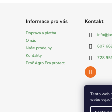
Z
á
Informace pro vás
Kontakt
p
a
Doprava a platba
info
@
ja
t
O nás
í
607 66
Naše prodejny
Kontakty
728 95
Proč Agro Eca protect
Tento web p
webu vyjadřu