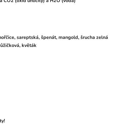
a CO2 (oxid uhličitý) a H2O (voda)
, hořčice, sareptská, špenát, mangold, šrucha zelná
růžičková, květák
ty!