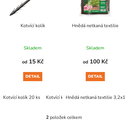
s
u
p
k
r
t
Kotvící kolík
Hnědá netkaná textilie
o
ů
d
u
Skladem
Skladem
k
t
15 Kč
100 Kč
od
od
ů
DETAIL
DETAIL
Kotvící kolík 20 ks
Kotvící kolík 1 ks
Hnědá netkaná textilie 3,2x1
2
položek celkem
O
v