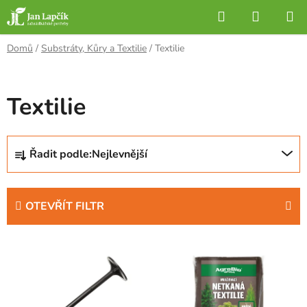
Přejít
Hledat
NÁKUP
na
KOŠÍK
obsah
Domů
/
Substráty, Kůry a Textilie
/
Textilie
Textilie
Ř
Řadit podle:
Nejlevnější
a
z
e
OTEVŘÍT FILTR
n
í
V
p
ý
r
p
o
i
d