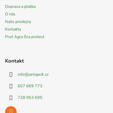
a
Doprava a platba
t
O nás
í
Naše prodejny
Kontakty
Proč Agro Eca protect
Kontakt
info
@
janlapcik.cz
607 669 773
728 953 695