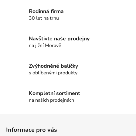
l
Rodinná firma
á
d
30 let na trhu
a
c
í
Navštivte naše prodejny
p
na jižní Moravě
r
v
k
Zvýhodněné balíčky
y
s oblíbenými produkty
v
ý
p
Kompletní sortiment
i
na našich prodejnách
s
u
Z
á
Informace pro vás
p