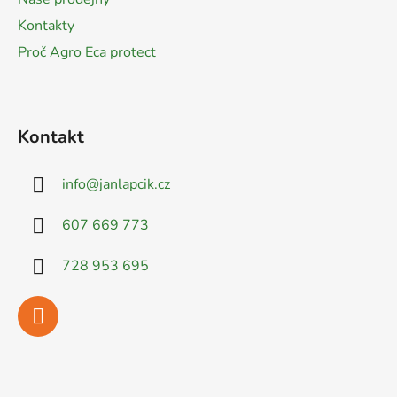
Kontakty
Proč Agro Eca protect
Kontakt
info
@
janlapcik.cz
607 669 773
728 953 695