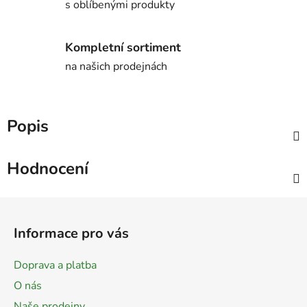
s oblíbenými produkty
Kompletní sortiment
na našich prodejnách
Popis
Hodnocení
Z
á
Informace pro vás
p
a
Doprava a platba
t
O nás
í
Naše prodejny