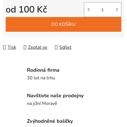
od
100 Kč
Měrná cena:
DO KOŠÍKU
Tisk
Zeptat se
Sdílet
Rodinná firma
30 let na trhu
Navštivte naše prodejny
na jižní Moravě
Zvýhodněné balíčky