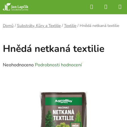
Přejít
Hledat
NÁKUP
na
KOŠÍK
obsah
Domů
/
Substráty, Kůry a Textilie
/
Textilie
/
Hnědá netkaná textilie
Hnědá netkaná textilie
Průměrné
Neohodnoceno
Podrobnosti hodnocení
hodnocení
produktu
je
0,0
z
5
hvězdiček.