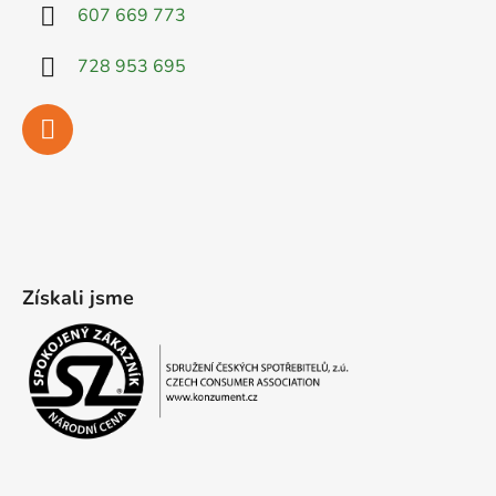
607 669 773
728 953 695
Získali jsme