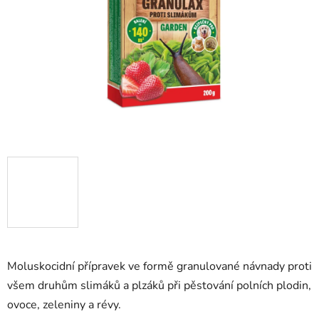
hvězdiček.
Moluskocidní přípravek ve formě granulované návnady proti
všem druhům slimáků a plzáků při pěstování polních plodin,
ovoce, zeleniny a révy.