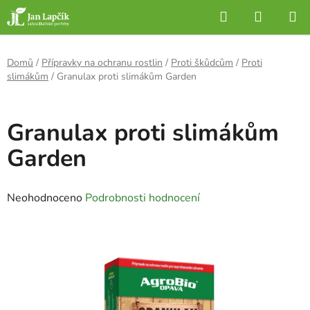
Přejít
Hledat
NÁKUP
na
KOŠÍK
obsah
Domů
/
Přípravky na ochranu rostlin
/
Proti škůdcům
/
Proti
slimákům
/
Granulax proti slimákům Garden
Granulax proti slimákům
Garden
Průměrné
Neohodnoceno
Podrobnosti hodnocení
hodnocení
produktu
je
0,0
z
5