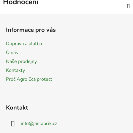
Hodnocení
Z
á
Informace pro vás
p
a
Doprava a platba
t
O nás
í
Naše prodejny
Kontakty
Proč Agro Eca protect
Kontakt
info
@
janlapcik.cz