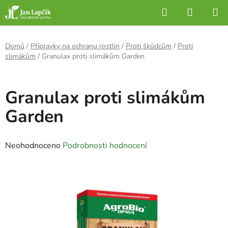
Přejít
Hledat
NÁKUP
na
KOŠÍK
obsah
Domů
/
Přípravky na ochranu rostlin
/
Proti škůdcům
/
Proti
slimákům
/
Granulax proti slimákům Garden
Granulax proti slimákům
Garden
Průměrné
Neohodnoceno
Podrobnosti hodnocení
hodnocení
produktu
je
0,0
z
5