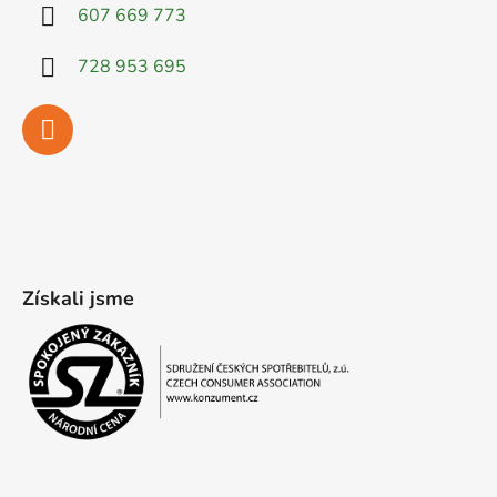
607 669 773
728 953 695
Získali jsme