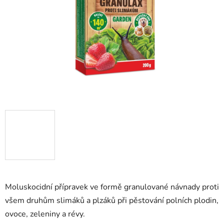
hvězdiček.
Moluskocidní přípravek ve formě granulované návnady proti
všem druhům slimáků a plzáků při pěstování polních plodin,
ovoce, zeleniny a révy.