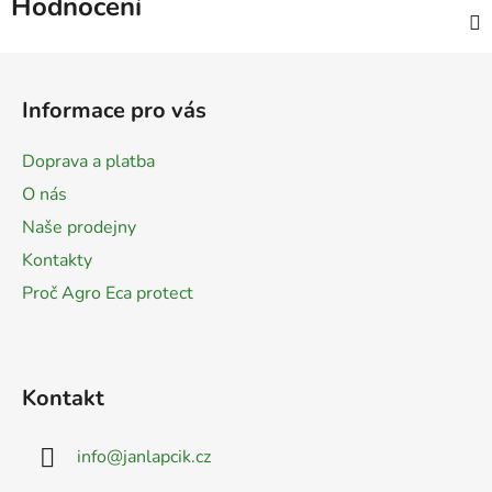
Hodnocení
Z
á
Informace pro vás
p
a
Doprava a platba
t
O nás
í
Naše prodejny
Kontakty
Proč Agro Eca protect
Kontakt
info
@
janlapcik.cz