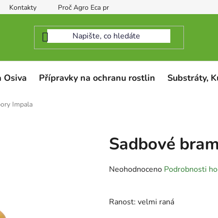
Kontakty
Proč Agro Eca protect
 Osiva
Přípravky na ochranu rostlin
Substráty, K
ory Impala
Sadbové bram
Průměrné
Neohodnoceno
Podrobnosti ho
hodnocení
produktu
Ranost: velmi raná
je