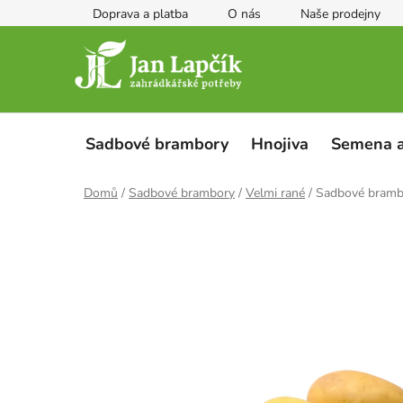
Přejít
Doprava a platba
O nás
Naše prodejny
na
obsah
Sadbové brambory
Hnojiva
Semena a
Domů
/
Sadbové brambory
/
Velmi rané
/
Sadbové bramb