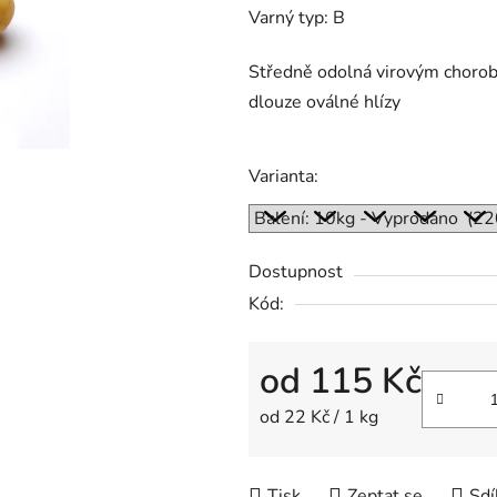
0,0
Varný typ: B
z
5
Středně odolná virovým chorob
hvězdiček.
dlouze oválné hlízy
Varianta:
Dostupnost
Kód:
od
115 Kč
Měrná cena:
od 22 Kč / 1 kg
Tisk
Zeptat se
Sdí