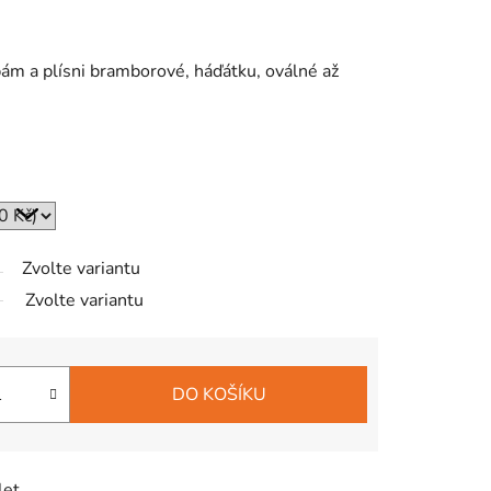
ám a plísni bramborové, háďátku, oválné až
Zvolte variantu
Zvolte variantu
DO KOŠÍKU
let