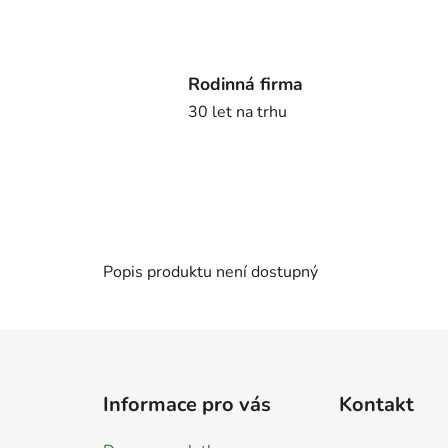
Rodinná firma
30 let na trhu
Popis produktu není dostupný
Z
á
Informace pro vás
Kontakt
p
a