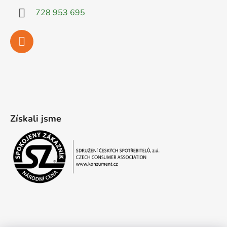
728 953 695
Získali jsme