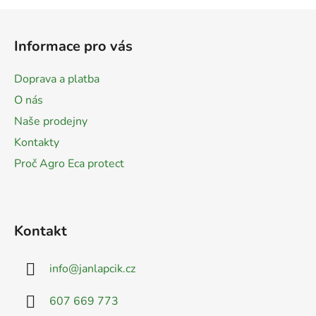
Z
á
Informace pro vás
p
a
Doprava a platba
t
O nás
í
Naše prodejny
Kontakty
Proč Agro Eca protect
Kontakt
info
@
janlapcik.cz
607 669 773