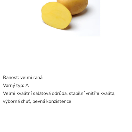
hvězdiček.
Ranost: velmi raná
Varný typ:
A
Velmi kvalitní salátová odrůda, stabilní vnitřní kvalita,
výborná chuť, pevná konzistence