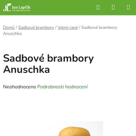
Přejít
Hledat
NÁKUP
na
KOŠÍK
obsah
Domů
/
Sadbové brambory
/
Velmi rané
/
Sadbové brambory
Anuschka
Sadbové brambory
Anuschka
Průměrné
Neohodnoceno
Podrobnosti hodnocení
hodnocení
produktu
je
0,0
z
5