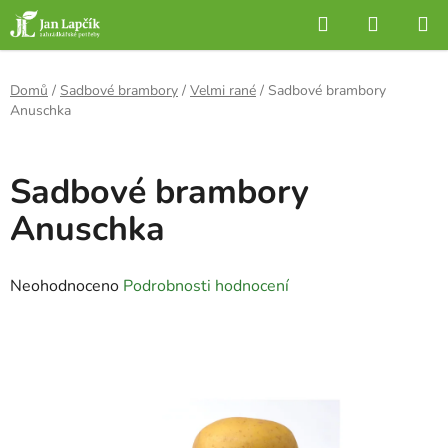
Přejít
Hledat
NÁKUP
na
KOŠÍK
obsah
Domů
/
Sadbové brambory
/
Velmi rané
/
Sadbové brambory
Anuschka
Sadbové brambory
Anuschka
Průměrné
Neohodnoceno
Podrobnosti hodnocení
hodnocení
produktu
je
0,0
z
5