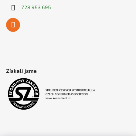
728 953 695
Získali jsme