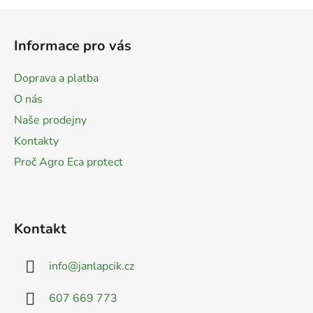
Z
á
Informace pro vás
p
a
Doprava a platba
t
O nás
í
Naše prodejny
Kontakty
Proč Agro Eca protect
Kontakt
info
@
janlapcik.cz
607 669 773