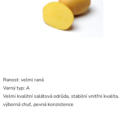
hvězdiček.
Ranost: velmi raná
Varný typ:
A
Velmi kvalitní salátová odrůda, stabilní vnitřní kvalita,
výborná chuť, pevná konzistence