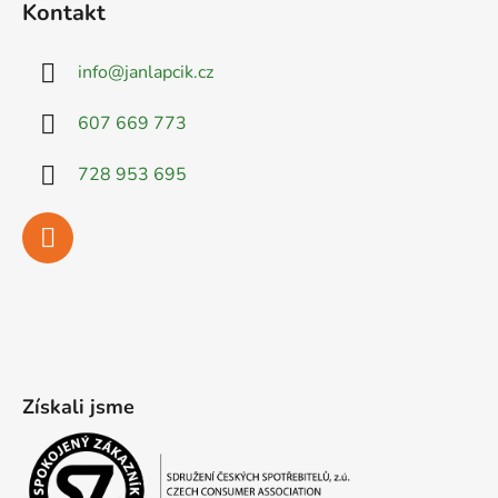
Kontakt
info
@
janlapcik.cz
607 669 773
728 953 695
Získali jsme