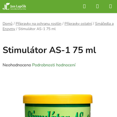
Přejít
Hledat
NÁKUP
na
KOŠÍK
obsah
Domů
/
Přípravky na ochranu rostlin
/
Přípravky ostatní
/
Smáčedla a
Enzymy
/
Stimulátor AS-1 75 ml
Stimulátor AS-1 75 ml
Průměrné
Neohodnoceno
Podrobnosti hodnocení
hodnocení
produktu
je
0,0
z
5
hvězdiček.