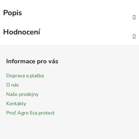
Popis
Hodnocení
Z
á
Informace pro vás
p
a
Doprava a platba
t
O nás
í
Naše prodejny
Kontakty
Proč Agro Eca protect