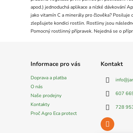
apod.) jednoduchá aplikace a nízké dávkování Ap
jako vitamín C a minerály pro člověka? Posiluje 
zlepšujete kondici rostlin. Rostliny jsou následn
Pomocný rostlinný přípravek. Nejedná se o přípr
Z
á
Informace pro vás
Kontakt
p
a
Doprava a platba
info
@
ja
t
O nás
í
607 66
Naše prodejny
Kontakty
728 95
Proč Agro Eca protect