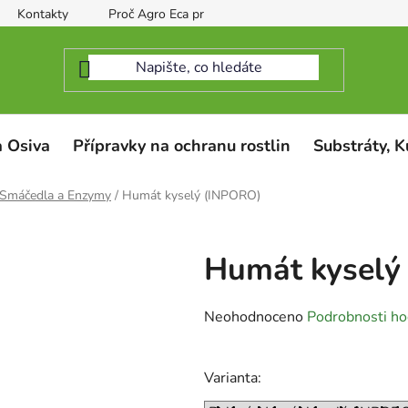
Kontakty
Proč Agro Eca protect
 Osiva
Přípravky na ochranu rostlin
Substráty, K
Smáčedla a Enzymy
/
Humát kyselý (INPORO)
Humát kyselý
Průměrné
Neohodnoceno
Podrobnosti ho
hodnocení
produktu
Varianta:
je