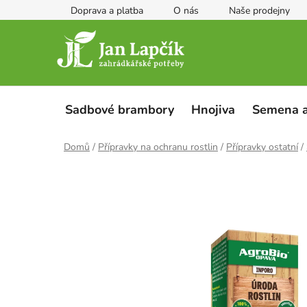
Přejít
Doprava a platba
O nás
Naše prodejny
na
obsah
Sadbové brambory
Hnojiva
Semena a
Domů
/
Přípravky na ochranu rostlin
/
Přípravky ostatní
/