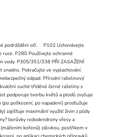
ážné podráždění očí. P102 Uchovávejte
te ruce. P280 Používejte ochranné
tvím vody. P305/351/338 PŘI ZASAŽENÍ
t snadno. Pokračujte ve vyplachování.
nebezpečný odpad. Přírodní rašelinový
valitní suché tříděné černé rašeliny s
ůst podporuje tvorbu květů a plodů zvyšuje
in (po poškození, po napadení) prodlužuje
y) zajišťuje maximální využití živin z půdy
liny? borůvky rododendrony vřesy a
 (máčením kořenů) zálivkou, postřikem v
ození, po aplikaci chemických přípravků,