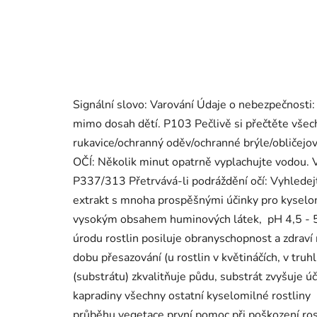
Signální slovo: Varování Údaje o nebezpečnost
mimo dosah dětí. P103 Pečlivě si přečtěte všec
rukavice/ochranný oděv/ochranné brýle/obliče
OČÍ: Několik minut opatrně vyplachujte vodou. V
P337/313 Přetrvává-li podráždění očí: Vyhledej
extrakt s mnoha prospěšnými účinky pro kyselomil
vysokým obsahem huminových látek, pH 4,5 - 5,5
úrodu rostlin posiluje obranyschopnost a zdraví 
dobu přesazování (u rostlin v květináčích, v truh
(substrátu) zkvalitňuje půdu, substrát zvyšuje 
kapradiny všechny ostatní kyselomilné rostliny
průběhu vegetace první pomoc při poškození ros