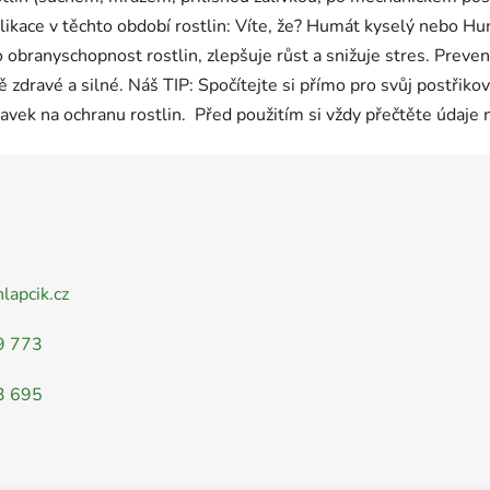
likace v těchto období rostlin: Víte, že? Humát kyselý nebo H
o obranyschopnost rostlin, zlepšuje růst a snižuje stres. Preve
ě zdravé a silné. Náš TIP: Spočítejte si přímo pro svůj postřiko
avek na ochranu rostlin. Před použitím si vždy přečtěte údaje n
nlapcik.cz
9 773
3 695