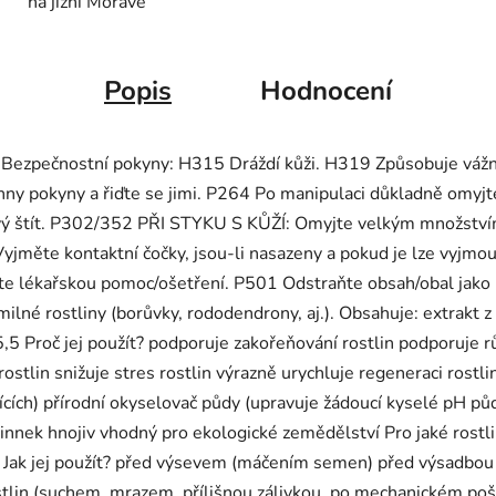
na jižní Moravě
Popis
Hodnocení
i: Bezpečnostní pokyny: H315 Dráždí kůži. H319 Způsobuje v
hny pokyny a řiďte se jimi. P264 Po manipulaci důkladně omyj
jový štít. P302/352 PŘI STYKU S KŮŽÍ: Omyjte velkým množs
yjměte kontaktní čočky, jsou-li nasazeny a pokud je lze vyjmou
te lékařskou pomoc/ošetření. P501 Odstraňte obsah/obal jako 
né rostliny (borůvky, rododendrony, aj.). Obsahuje: extrakt z k
 Proč jej použít? podporuje zakořeňování rostlin podporuje r
rostlin snižuje stres rostlin výrazně urychluje regeneraci rostl
lících) přírodní okyselovač půdy (upravuje žádoucí kyselé pH půd
účinnek hnojiv vhodný pro ekologické zemědělství Pro jaké rost
 Jak jej použít? před výsevem (máčením semen) před výsadbou
tlin (suchem, mrazem, přílišnou zálivkou, po mechanickém pošk