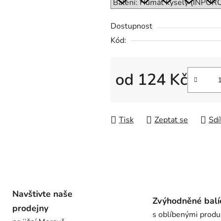
0,0
z
Dostupnost
5
Kód:
hvězdiček.
od
124 Kč
Měrná cena:
Tisk
Zeptat se
Sdí
Navštivte naše
Zvýhodněné balí
prodejny
s oblíbenými produ