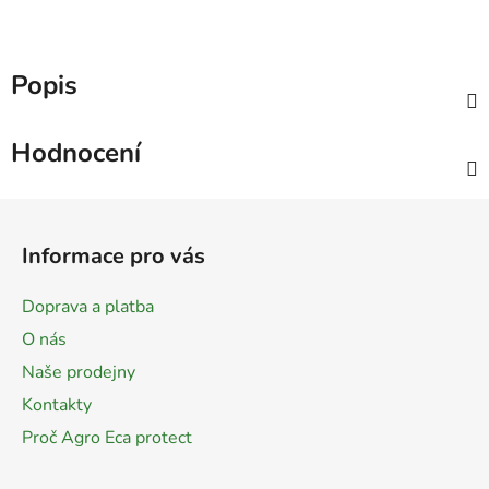
Popis
Hodnocení
Z
á
Informace pro vás
p
a
Doprava a platba
t
O nás
í
Naše prodejny
Kontakty
Proč Agro Eca protect