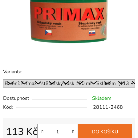
hvězdiček.
Varianta:
Dostupnost
Skladem
Kód:
28111-2468
113 Kč
DO KOŠÍKU