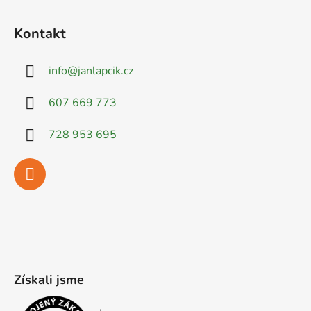
Kontakt
info
@
janlapcik.cz
607 669 773
728 953 695
Získali jsme