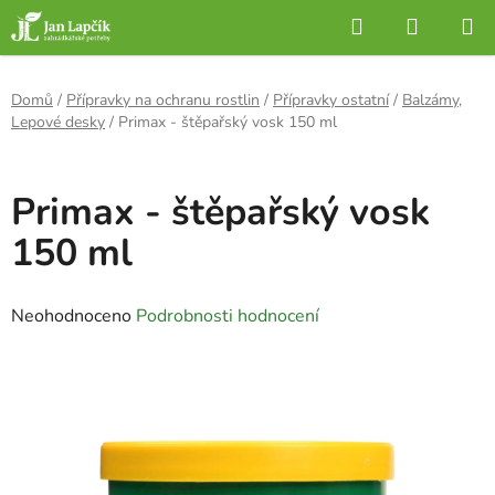
Přejít
Hledat
NÁKUP
na
KOŠÍK
obsah
Domů
/
Přípravky na ochranu rostlin
/
Přípravky ostatní
/
Balzámy,
Lepové desky
/
Primax - štěpařský vosk 150 ml
Primax - štěpařský vosk
150 ml
Průměrné
Neohodnoceno
Podrobnosti hodnocení
hodnocení
produktu
je
0,0
z
5