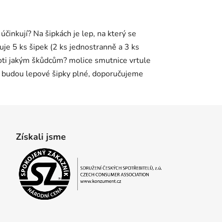
činkují? Na šipkách je lep, na který se
je 5 ks šipek (2 ks jednostranně a 3 ks
Proti jakým škůdcům? molice smutnice vrtule
 že budou lepové šipky plné, doporučujeme
Získali jsme