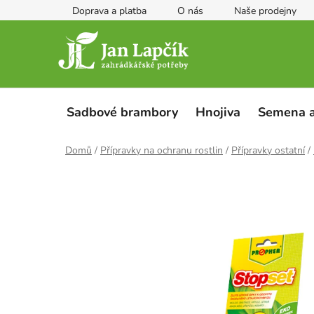
Přejít
Doprava a platba
O nás
Naše prodejny
na
obsah
Sadbové brambory
Hnojiva
Semena a
Domů
/
Přípravky na ochranu rostlin
/
Přípravky ostatní
/