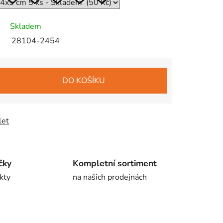
Skladem
28104-2454
DO KOŠÍKU
let
čky
Kompletní sortiment
kty
na našich prodejnách