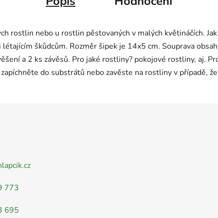
Popis
Hodnocení
h rostlin nebo u rostlin pěstovaných v malých květináčích. Jak ú
ti létajícím škůdcům. Rozměr šipek je 14x5 cm. Souprava obsahu
šení a 2 ks závěsů. Pro jaké rostliny? pokojové rostliny, aj. 
ky zapíchněte do substrátů nebo zavěste na rostliny v případě,
nlapcik.cz
9 773
3 695