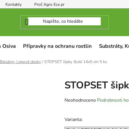
Kontakty
Proč Agro Eca protect
 Osiva
Přípravky na ochranu rostlin
Substráty, K
Balzámy, Lepové desky
/
STOPSET šipky žluté 14x5 cm 5 ks
STOPSET šipky
Průměrné
Neohodnoceno
Podrobnosti ho
hodnocení
produktu
Varianta:
je