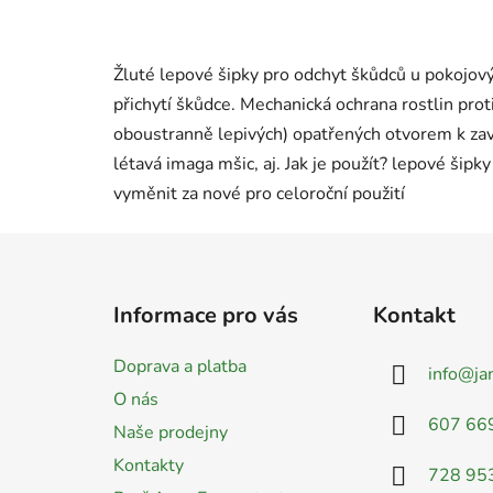
Žluté lepové šipky pro odchyt škůdců u pokojovýc
přichytí škůdce. Mechanická ochrana rostlin pro
oboustranně lepivých) opatřených otvorem k zavě
létavá imaga mšic, aj. Jak je použít? lepové šip
vyměnit za nové pro celoroční použití
Z
á
Informace pro vás
Kontakt
p
a
Doprava a platba
info
@
ja
t
O nás
í
607 66
Naše prodejny
Kontakty
728 95