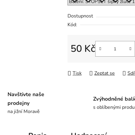
0,0
z
Dostupnost
5
Kód:
hvězdiček.
50 Kč
Měrná cena:
Tisk
Zeptat se
Sdí
Navštivte naše
Zvýhodněné balí
prodejny
s oblíbenými produ
na jižní Moravě