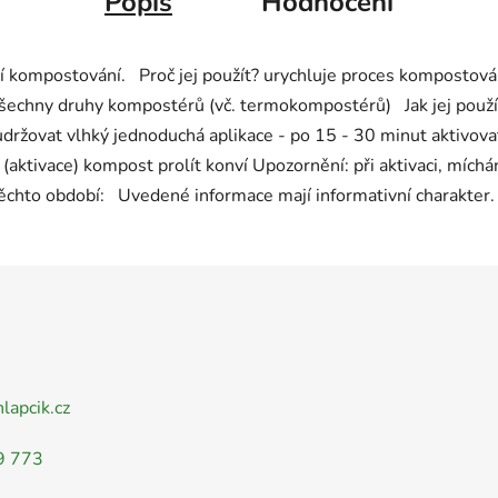
Popis
Hodnocení
ení kompostování. Proč jej použít? urychluje proces komposto
echny druhy kompostérů (vč. termokompostérů) Jak jej použít?
držovat vlhký jednoduchá aplikace - po 15 - 30 minut aktivov
aktivace) kompost prolít konví Upozornění: při aktivaci, míchán
těchto období: Uvedené informace mají informativní charakter. 
nlapcik.cz
9 773