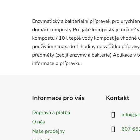
Enzymatický a bakteriální přípravek pro urychl
domácí komposty Pro jaké komposty je určen? vš
kompostu / 10 l teplé vody kompost je vhodné u
používáme max. do 1 hodiny od začátku přípravy (
předměty (zabíjí enzymy a bakterie) Aplikace v 
informace o přípravku.
Z
á
Informace pro vás
Kontakt
p
a
Doprava a platba
info
@
ja
t
O nás
í
607 66
Naše prodejny