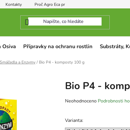
Kontakty
Proč Agro Eca protect
 Osiva
Přípravky na ochranu rostlin
Substráty, K
Smáčedla a Enzymy
/
Bio P4 - komposty 100 g
Bio P4 - komp
Průměrné
Neohodnoceno
Podrobnosti ho
hodnocení
produktu
Varianta:
je