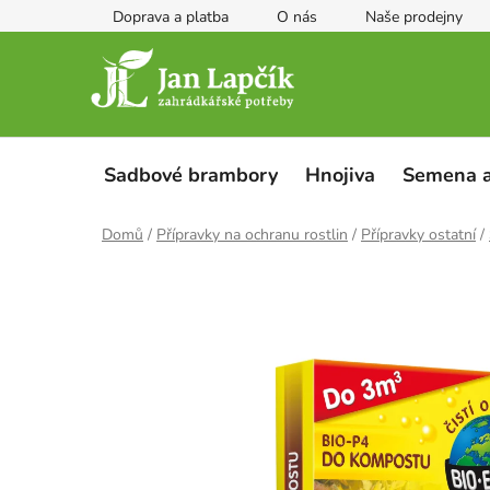
Přejít
Doprava a platba
O nás
Naše prodejny
na
obsah
Sadbové brambory
Hnojiva
Semena a
Domů
/
Přípravky na ochranu rostlin
/
Přípravky ostatní
/