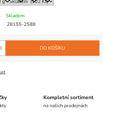
Skladem
28155-2588
DO KOŠÍKU
let
čky
Kompletní sortiment
kty
na našich prodejnách