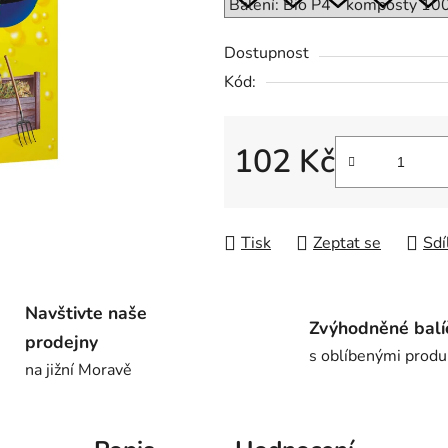
0,0
z
Dostupnost
5
Kód:
hvězdiček.
102 Kč
Měrná cena:
Tisk
Zeptat se
Sdí
Navštivte naše
Zvýhodněné balí
prodejny
s oblíbenými produ
na jižní Moravě