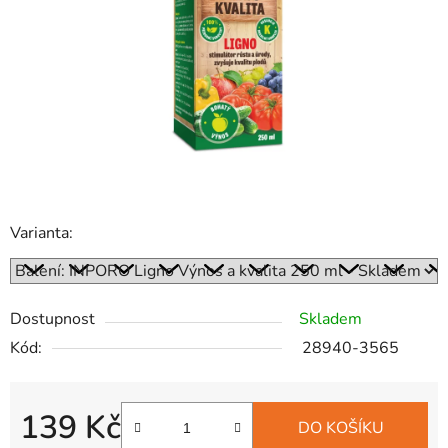
hvězdiček.
Varianta:
Dostupnost
Skladem
Kód:
28940-3565
139 Kč
DO KOŠÍKU