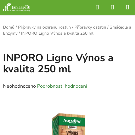
Přejít
Hledat
NÁKUP
na
KOŠÍK
obsah
Domů
/
Přípravky na ochranu rostlin
/
Přípravky ostatní
/
Smáčedla a
Enzymy
/
INPORO Ligno Výnos a kvalita 250 ml
INPORO Ligno Výnos a
kvalita 250 ml
Průměrné
Neohodnoceno
Podrobnosti hodnocení
hodnocení
produktu
je
0,0
z
5