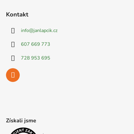
Kontakt
info
@
janlapcik.cz
607 669 773
728 953 695
Získali jsme