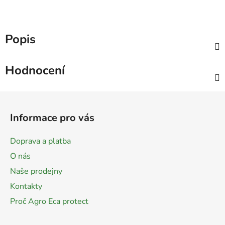
Popis
Hodnocení
Z
á
Informace pro vás
p
a
Doprava a platba
t
O nás
í
Naše prodejny
Kontakty
Proč Agro Eca protect