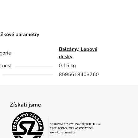
ňkové parametry
Balzámy, Lepové
gorie
desky
tnost
0.15 kg
8595618403760
Získali jsme