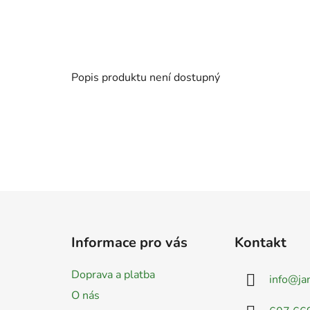
Popis produktu není dostupný
Z
á
Informace pro vás
Kontakt
p
a
Doprava a platba
info
@
ja
t
O nás
í