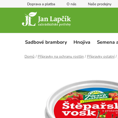
Přejít
Doprava a platba
O nás
Naše prodejny
na
obsah
Sadbové brambory
Hnojiva
Semena a
Domů
/
Přípravky na ochranu rostlin
/
Přípravky ostatní
/