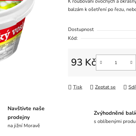
K roubování ovocných a okrasný
je
balzám k ošetření po řezu, neb
0,0
z
Dostupnost
5
hvězdiček.
Kód:
93 Kč
Měrná cena:
Tisk
Zeptat se
Sdí
Navštivte naše
Zvýhodněné balí
prodejny
s oblíbenými produ
na jižní Moravě