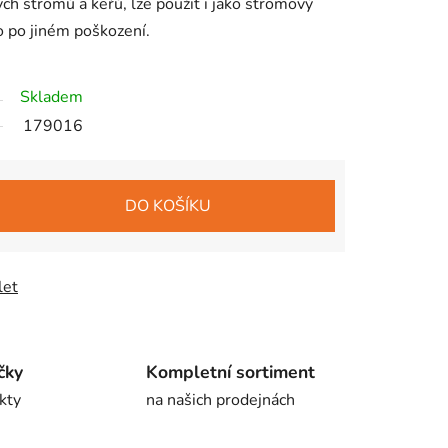
ch stromů a keřů, lze použit i jako stromový
o po jiném poškození.
Skladem
179016
DO KOŠÍKU
let
čky
Kompletní sortiment
kty
na našich prodejnách