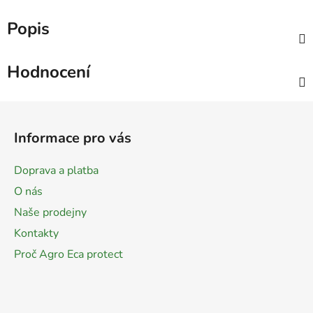
Popis
Hodnocení
Z
á
Informace pro vás
p
a
Doprava a platba
t
O nás
í
Naše prodejny
Kontakty
Proč Agro Eca protect