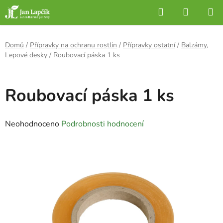
Přejít
Hledat
NÁKUP
na
KOŠÍK
obsah
Domů
/
Přípravky na ochranu rostlin
/
Přípravky ostatní
/
Balzámy,
Lepové desky
/
Roubovací páska 1 ks
Roubovací páska 1 ks
Průměrné
Neohodnoceno
Podrobnosti hodnocení
hodnocení
produktu
je
0,0
z
5
hvězdiček.