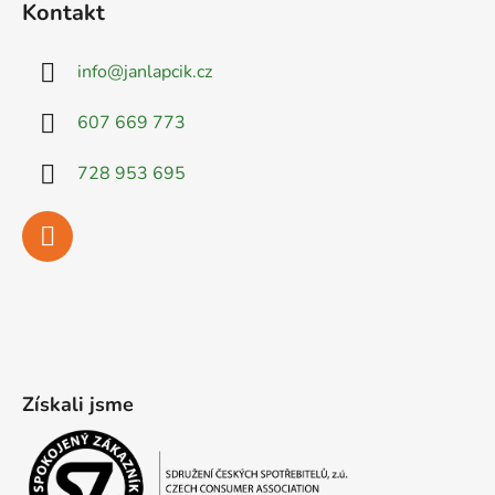
Kontakt
info
@
janlapcik.cz
607 669 773
728 953 695
Získali jsme