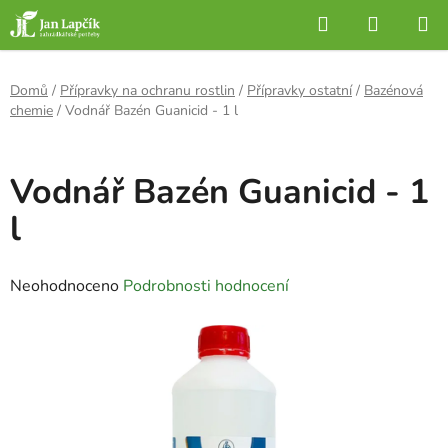
Přejít
Hledat
NÁKUP
na
KOŠÍK
obsah
Domů
/
Přípravky na ochranu rostlin
/
Přípravky ostatní
/
Bazénová
chemie
/
Vodnář Bazén Guanicid - 1 l
Vodnář Bazén Guanicid - 1
l
Průměrné
Neohodnoceno
Podrobnosti hodnocení
hodnocení
produktu
je
0,0
z
5