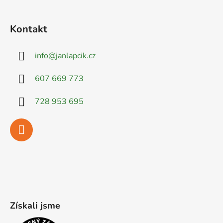
Kontakt
info
@
janlapcik.cz
607 669 773
728 953 695
Získali jsme