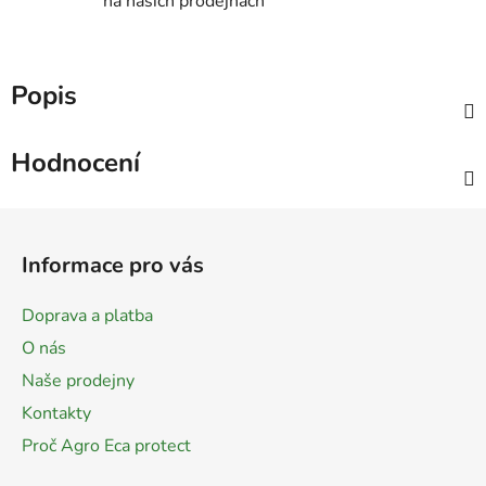
na našich prodejnách
Popis
Hodnocení
Z
á
Informace pro vás
p
a
Doprava a platba
t
O nás
í
Naše prodejny
Kontakty
Proč Agro Eca protect