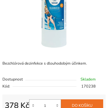
hvězdiček.
Bezchlórová dezinfekce s dlouhodobým účinkem.
Dostupnost
Skladem
Kód:
170238
378 Kč
DO KOŠÍKU