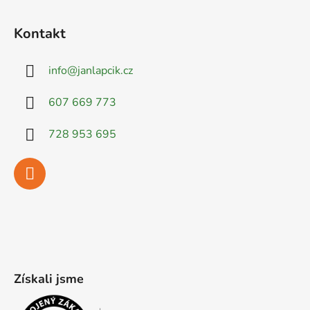
Kontakt
info
@
janlapcik.cz
607 669 773
728 953 695
Získali jsme