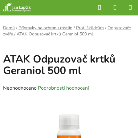
Přejít
Hledat
NÁKUP
na
KOŠÍK
obsah
Domů
/
Přípravky na ochranu rostlin
/
Proti škůdcům
/
Odpuzovače
zvěře
/
ATAK Odpuzovač krtků Geraniol 500 ml
ATAK Odpuzovač krtků
Geraniol 500 ml
Průměrné
Neohodnoceno
Podrobnosti hodnocení
hodnocení
produktu
je
0,0
z
5