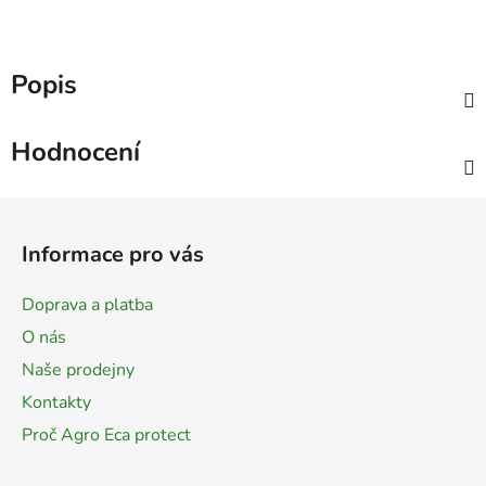
Popis
Hodnocení
Z
á
Informace pro vás
p
a
Doprava a platba
t
O nás
í
Naše prodejny
Kontakty
Proč Agro Eca protect