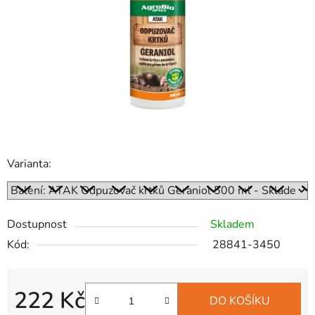
hvězdiček.
Varianta:
Dostupnost
Skladem
Kód:
28841-3450
222 Kč
DO KOŠÍKU