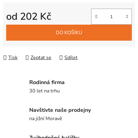
od
202 Kč
Měrná cena:
DO KOŠÍKU
Tisk
Zeptat se
Sdílet
Rodinná firma
30 let na trhu
Navštivte naše prodejny
na jižní Moravě
Zvýhodněné balíčky