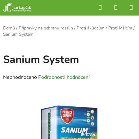
Přejít
Hledat
NÁKUP
na
KOŠÍK
obsah
Domů
/
Přípravky na ochranu rostlin
/
Proti škůdcům
/
Proti Mšicím
/
Sanium System
Sanium System
Průměrné
Neohodnoceno
Podrobnosti hodnocení
hodnocení
produktu
je
0,0
z
5
hvězdiček.