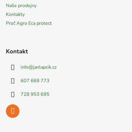
í
Naše prodejny
Kontakty
Proč Agro Eca protect
Kontakt
info
@
janlapcik.cz
607 669 773
728 953 695