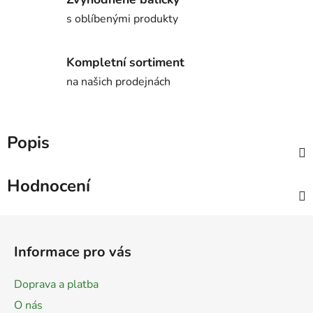
s oblíbenými produkty
Kompletní sortiment
na našich prodejnách
Popis
Hodnocení
Z
á
Informace pro vás
p
a
Doprava a platba
t
O nás