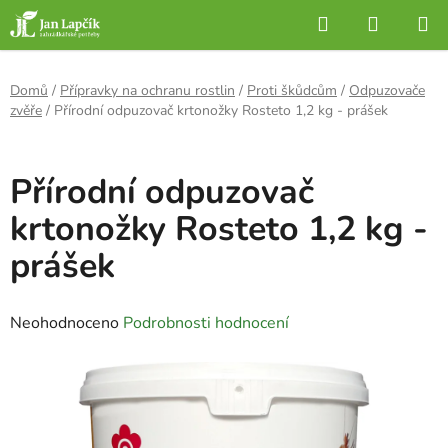
Přejít
Hledat
NÁKUP
na
KOŠÍK
obsah
Domů
/
Přípravky na ochranu rostlin
/
Proti škůdcům
/
Odpuzovače
zvěře
/
Přírodní odpuzovač krtonožky Rosteto 1,2 kg - prášek
Přírodní odpuzovač
krtonožky Rosteto 1,2 kg -
prášek
Průměrné
Neohodnoceno
Podrobnosti hodnocení
hodnocení
produktu
je
0,0