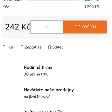
Kód:
179015
242 Kč
DO KOŠÍKU
Měrná cena:
Tisk
Zeptat se
Sdílet
Rodinná firma
30 let na trhu
Navštivte naše prodejny
na jižní Moravě