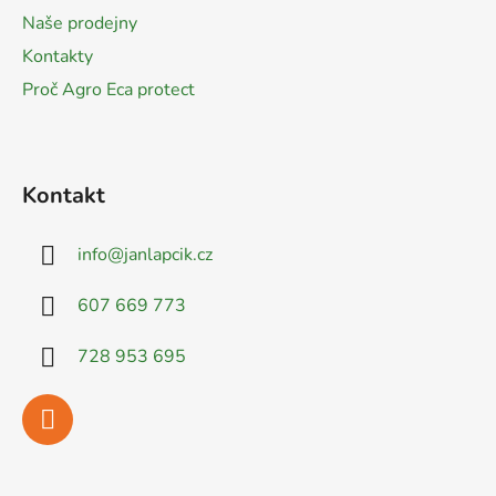
í
Naše prodejny
Kontakty
Proč Agro Eca protect
Kontakt
info
@
janlapcik.cz
607 669 773
728 953 695