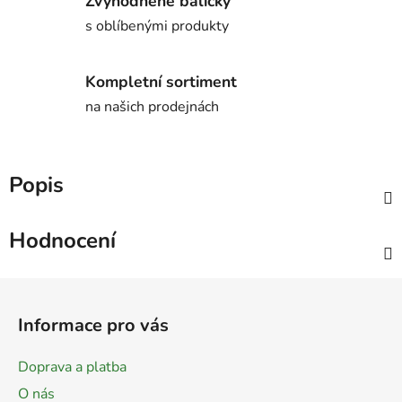
Zvýhodněné balíčky
s oblíbenými produkty
Kompletní sortiment
na našich prodejnách
Popis
Hodnocení
Z
á
Informace pro vás
p
a
Doprava a platba
t
O nás