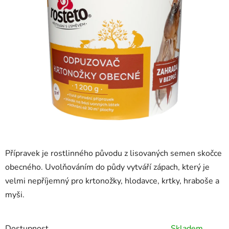
z
5
hvězdiček.
Přípravek je rostlinného původu z lisovaných semen skočce
obecného. Uvolňováním do půdy vytváří zápach, který je
velmi nepříjemný pro krtonožky, hlodavce, krtky, hraboše a
myši.
Dostupnost
Skladem