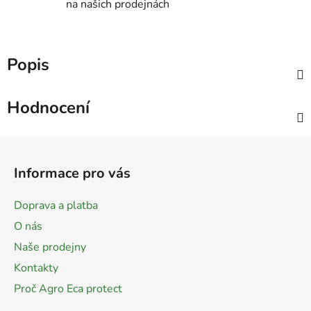
na našich prodejnách
Popis
Hodnocení
Z
á
Informace pro vás
p
a
Doprava a platba
t
O nás
í
Naše prodejny
Kontakty
Proč Agro Eca protect