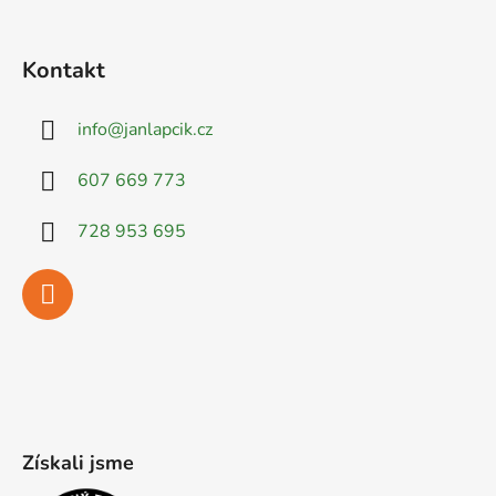
Kontakt
info
@
janlapcik.cz
607 669 773
728 953 695
Získali jsme