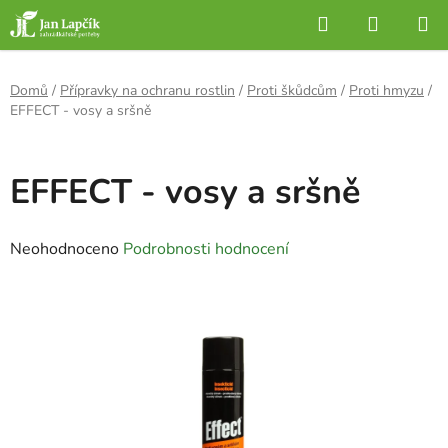
Přejít
Hledat
NÁKUP
na
KOŠÍK
obsah
Domů
/
Přípravky na ochranu rostlin
/
Proti škůdcům
/
Proti hmyzu
/
EFFECT - vosy a sršně
EFFECT - vosy a sršně
Průměrné
Neohodnoceno
Podrobnosti hodnocení
hodnocení
produktu
je
0,0
z
5
hvězdiček.