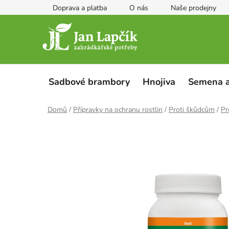
Přejít
Doprava a platba
O nás
Naše prodejny
na
obsah
Sadbové brambory
Hnojiva
Semena a
Domů
/
Přípravky na ochranu rostlin
/
Proti škůdcům
/
Pr