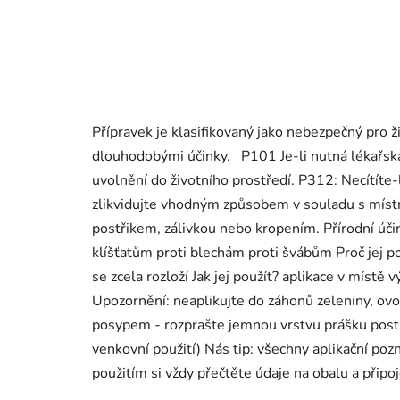
Přípravek je klasifikovaný jako nebezpečný pro 
dlouhodobými účinky. P101 Je-li nutná lékařsk
uvolnění do životního prostředí. P312: Necít
zlikvidujte vhodným způsobem v souladu s místn
postřikem, zálivkou nebo kropením. Přírodní úč
klíšťatům proti blechám proti švábům Proč jej po
se zcela rozloží Jak jej použít? aplikace v místě
Upozornění: neaplikujte do záhonů zeleniny, ovoc
posypem - rozprašte jemnou vrstvu prášku postř
venkovní použití) Nás tip: všechny aplikační po
použitím si vždy přečtěte údaje na obalu a připo