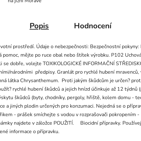
na jižní Moravě
Popis
Hodnocení
životní prostředí. Údaje o nebezpečnosti: Bezpečnostní pokyny
á pomoc, mějte po ruce obal nebo štítek výrobku. P102 Uchov
íte-li se dobře, volejte TOXIKOLOGICKÉ INFORMAČNÍ STŘEDIS
ími/národními předpisy. Granlát pro rychlé hubení mravenců, v
inná látka Chrysanthemum. Proti jakým škůdcům je určen? prot
užít? rychlé hubení škůdců a jejich hnízd účinkuje až 12 týdnů (
 výskytu škůdců (byty, chodníky, pergoly, hřiště, kolem domu - te
e a jiných plodin určených pro konzumaci. Nejedná se o příprav
ikem - prášek smíchejte s vodou v rozprašovači pokropením - p
známky najdete v záložce POUŽITÍ. Biocidní přípravky. Používej
jené informace o přípravku.