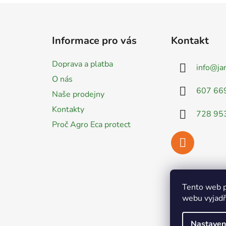
Z
á
Informace pro vás
Kontakt
p
a
Doprava a platba
info
@
ja
t
O nás
í
607 66
Naše prodejny
Kontakty
728 95
Proč Agro Eca protect
Tento web p
webu vyjadřu
Nastaven