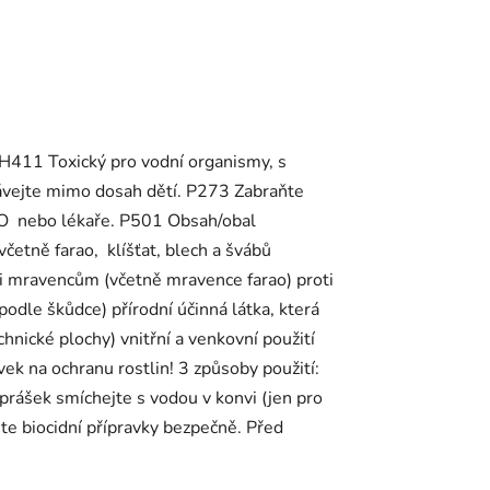
: H411 Toxický pro vodní organismy, s
ávejte mimo dosah dětí. P273 Zabraňte
KO nebo lékaře. P501 Obsah/obal
četně farao, klíšťat, blech a švábů
i mravencům (včetně mravence farao) proti
podle škůdce) přírodní účinná látka, která
chnické plochy) vnitřní a venkovní použití
ek na ochranu rostlin! 3 způsoby použití:
rášek smíchejte s vodou v konvi (jen pro
te biocidní přípravky bezpečně. Před