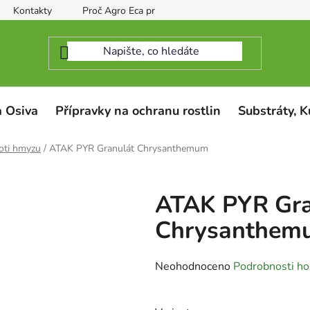
Kontakty
Proč Agro Eca protect
 Osiva
Přípravky na ochranu rostlin
Substráty, K
oti hmyzu
/
ATAK PYR Granulát Chrysanthemum
ATAK PYR Gra
Chrysanthem
Průměrné
Neohodnoceno
Podrobnosti ho
hodnocení
produktu