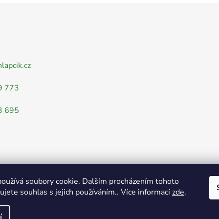
nlapcik.cz
9 773
3 695
oužívá soubory cookie. Dalším procházením tohoto
jete souhlas s jejich používáním.. Více informací
zde
.
Obchodní podmínky
Ochrana osobních údajů
í