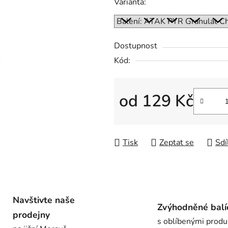
Varianta:
je
0,0
z
Dostupnost
5
Kód:
hvězdiček.
od
129 Kč
Měrná cena:
Tisk
Zeptat se
Sdí
Navštivte naše
Zvýhodněné balí
prodejny
s oblíbenými produ