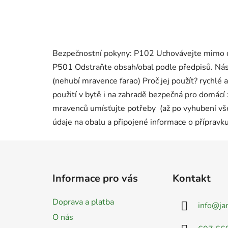
Bezpečnostní pokyny: P102 Uchovávejte mimo 
P501 Odstraňte obsah/obal podle předpisů. Nást
(nehubí mravence farao) Proč jej použít? rychlé
použití v bytě i na zahradě bezpečná pro domácí z
mravenců umísťujte potřeby (až po vyhubení všec
údaje na obalu a připojené informace o přípravku
Z
á
Informace pro vás
Kontakt
p
a
Doprava a platba
info
@
ja
t
O nás
í