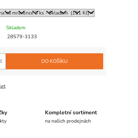
Skladem
28579-3133
DO KOŠÍKU
let
čky
Kompletní sortiment
kty
na našich prodejnách