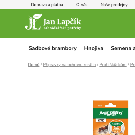
Přejít
Doprava a platba
O nás
Naše prodejny
na
obsah
Sadbové brambory
Hnojiva
Semena a
Domů
/
Přípravky na ochranu rostlin
/
Proti škůdcům
/
Pr