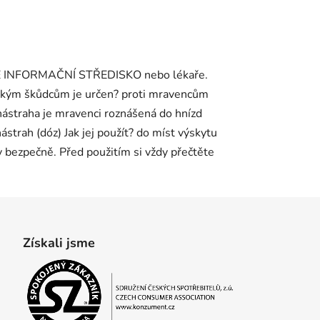
CKÉ INFORMAČNÍ STŘEDISKO nebo lékaře.
 jakým škůdcům je určen? proti mravencům
 nástraha je mravenci roznášená do hnízd
ástrah (dóz) Jak jej použít? do míst výskytu
 bezpečně. Před použitím si vždy přečtěte
Získali jsme