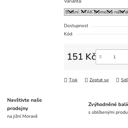
Varianta:
je
0,0
z
Dostupnost
5
Kód:
hvězdiček.
151 Kč
Měrná cena:
Tisk
Zeptat se
Sdí
Navštivte naše
Zvýhodněné balí
prodejny
s oblíbenými produ
na jižní Moravě