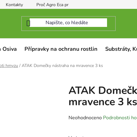
Kontakty
Proč Agro Eca protect
 Osiva
Přípravky na ochranu rostlin
Substráty, K
oti hmyzu
/
ATAK Domečky nástraha na mravence 3 ks
ATAK Domečky
mravence 3 k
Průměrné
Neohodnoceno
Podrobnosti ho
hodnocení
produktu