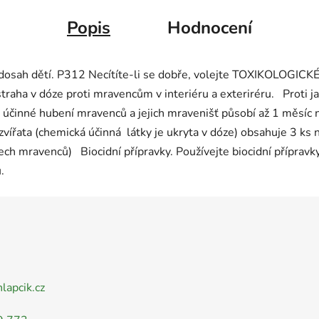
Popis
Hodnocení
dosah dětí. P312 Necítíte-li se dobře, volejte TOXIKOLOGI
raha v dóze proti mravencům v interiéru a exteriréru. Proti
 a účinné hubení mravenců a jejich mravenišť působí až 1 měsíc
vířata (chemická účinná látky je ukryta v dóze) obsahuje 3 ks n
h mravenců) Biocidní přípravky. Používejte biocidní přípravky
.
nlapcik.cz