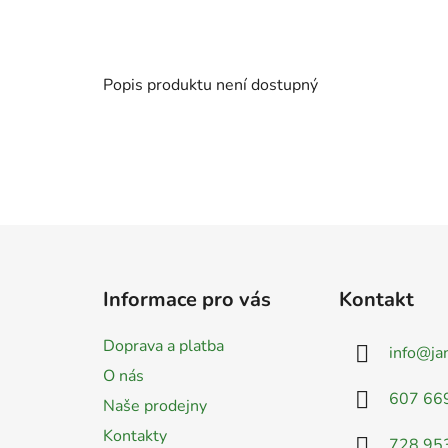
Popis produktu není dostupný
Z
á
Informace pro vás
Kontakt
p
a
Doprava a platba
info
@
ja
t
O nás
í
607 66
Naše prodejny
Kontakty
728 95