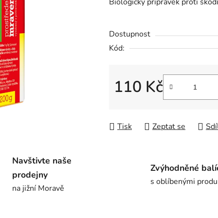
Biologický přípravek proti ško
je
0,0
Dostupnost
z
5
Kód:
hvězdiček.
110 Kč
Měrná cena:
Tisk
Zeptat se
Sdí
Navštivte naše
Zvýhodněné balí
prodejny
s oblíbenými produ
na jižní Moravě