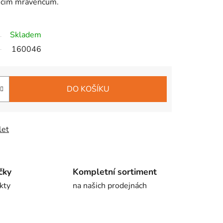
dícím mravencům.
Skladem
160046
DO KOŠÍKU
let
čky
Kompletní sortiment
kty
na našich prodejnách