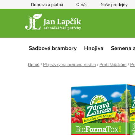
Přejít
Doprava a platba
O nás
Naše prodejny
na
obsah
Sadbové brambory
Hnojiva
Semena a
Domů
/
Přípravky na ochranu rostlin
/
Proti škůdcům
/
Pr