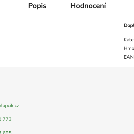
Popis
Hodnocení
Dopl
Kate
Hmo
EAN
nlapcik.cz
9 773
3 695