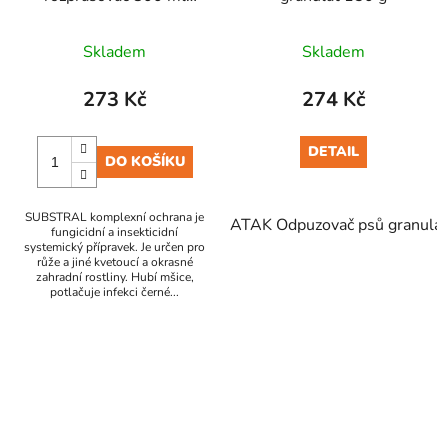
EVERGREEN
Skladem
Skladem
273 Kč
274 Kč
DETAIL
DO KOŠÍKU
SUBSTRAL komplexní ochrana je
ATAK Odpuzovač psů granulát
fungicidní a insekticidní
systemický přípravek. Je určen pro
růže a jiné kvetoucí a okrasné
zahradní rostliny. Hubí mšice,
potlačuje infekci černé...