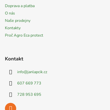
a
Doprava a platba
t
O nás
í
Naše prodejny
Kontakty
Proč Agro Eca protect
Kontakt
info
@
janlapcik.cz
607 669 773
728 953 695