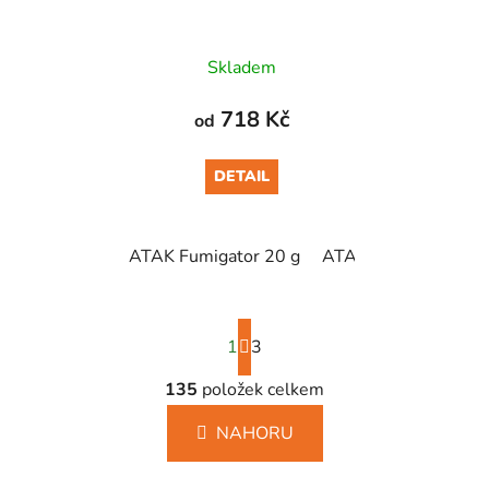
Skladem
718 Kč
od
DETAIL
ATAK Fumigator 20 g
ATAK Fumigator 100
S
1
t
3
r
á
135
položek celkem
O
n
v
k
NAHORU
l
o
á
v