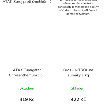
ATAK Sprej proti čmelíkům Chrysanthemum 500 ml/R
všem druhům slimáků v
zahradách, je mimořádně odolný
vůči dešti. Neškodí ježkům ani
domácím zvířatům.
ATAK Fumigator
Bros - VITROL na
Chrysanthemum 150
slimáky 1 kg
ml
Skladem
Skladem
419 Kč
422 Kč