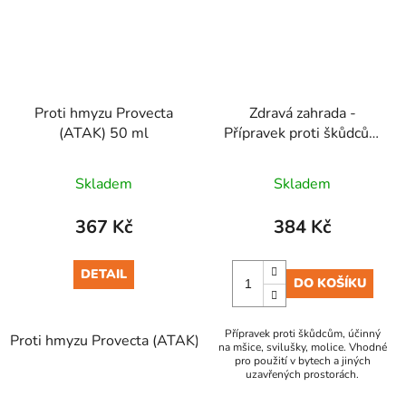
Proti hmyzu Provecta
Zdravá zahrada -
(ATAK) 50 ml
Přípravek proti škůdcům
250 ml rozprašovač
Skladem
Skladem
367 Kč
384 Kč
DETAIL
DO KOŠÍKU
Přípravek proti škůdcům, účinný
Proti hmyzu Provecta (ATAK) 50 ml
na mšice, svilušky, molice. Vhodné
pro použití v bytech a jiných
uzavřených prostorách.