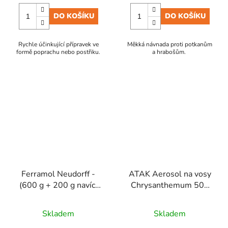
DO KOŠÍKU
DO KOŠÍKU
Rychle účinkující přípravek ve
Měkká návnada proti potkanům
formě poprachu nebo postřiku.
a hrabošům.
Ferramol Neudorff -
ATAK Aerosol na vosy
(600 g + 200 g navíc)
Chrysanthemum 500
800 g
ml
Skladem
Skladem