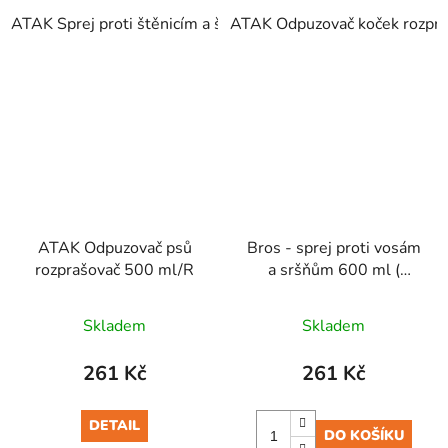
ATAK Sprej proti štěnicím a švábům 400 ml/R
ATAK Odpuzovač koček rozpr
ATAK Odpuzovač psů
Bros - sprej proti vosám
rozprašovač 500 ml/R
a sršňům 600 ml (
hasičák )
Skladem
Skladem
261 Kč
261 Kč
DETAIL
DO KOŠÍKU