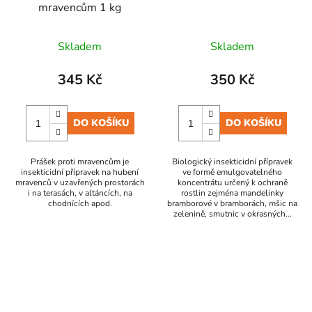
mravencům 1 kg
Skladem
Skladem
345 Kč
350 Kč
DO KOŠÍKU
DO KOŠÍKU
Prášek proti mravencům je
Biologický insekticidní přípravek
insekticidní přípravek na hubení
ve formě emulgovatelného
mravenců v uzavřených prostorách
koncentrátu určený k ochraně
i na terasách, v altáncích, na
rostlin zejména mandelinky
chodnících apod.
bramborové v bramborách, mšic na
zelenině, smutnic v okrasných...