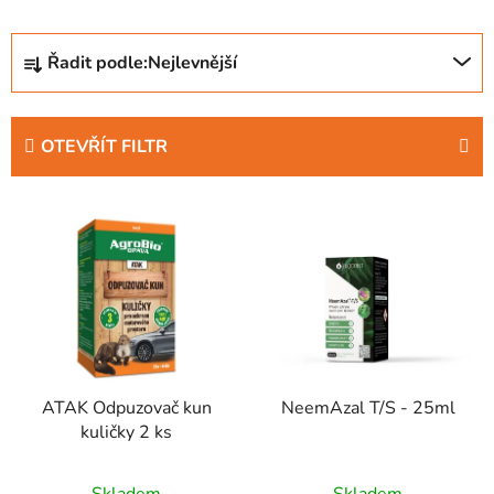
Ř
Řadit podle:
Nejlevnější
a
z
e
OTEVŘÍT FILTR
n
í
V
p
ý
r
p
o
i
d
s
u
p
k
r
t
ATAK Odpuzovač kun
NeemAzal T/S - 25ml
o
ů
kuličky 2 ks
d
u