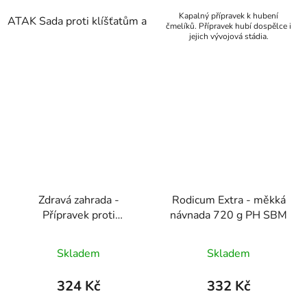
Kapalný přípravek k hubení
ATAK Sada proti klíšťatům a komárům 100+100 ml
ATAK 
čmelíků. Přípravek hubí dospělce i
jejich vývojová stádia.
Zdravá zahrada -
Rodicum Extra - měkká
Přípravek proti
návnada 720 g PH SBM
mravencům 300 g
Skladem
Skladem
324 Kč
332 Kč