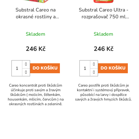
Substral Careo na
Substral Careo Ultra -
okrasné rostliny a
rozprašovač 750 ml
zeleninu - koncentrát
EVERGREEN
100 ml EVERGREEN
Skladem
Skladem
246 Kč
246 Kč
DO KOŠÍKU
DO KOŠÍKU
Careo koncentrát proti škůdcům
Careo postřik proti škůdcům je
účinkuje proti savým a žravým
kontaktní i systémový přípravek,
škůdcům ( molicím, štítenkám,
působící na larvy i dospělce
housenkám, mšicím, červcům ) na
savých a žravých hmyzích škůdců.
okrasných rostlinách a zelenině.