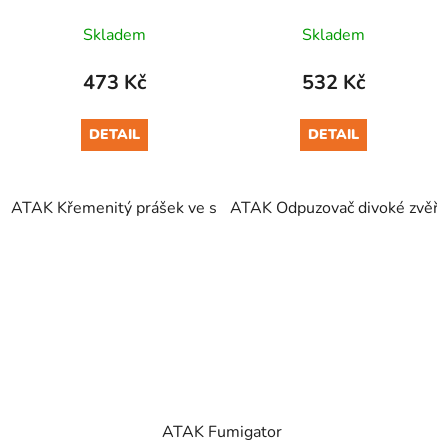
Skladem
Skladem
473 Kč
532 Kč
DETAIL
DETAIL
ATAK Křemenitý prášek ve spreji 500 g
ATAK Odpuzovač divoké zvěř
ATAK Fumigator