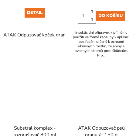
DETAIL
DO KOŠÍKU
Insekticidní přípravek k přímému
ATAK Odpuzovač koček granulát 150 g
použití ve formě kapaliny k aplikaci
bez ředění určený k ochraně
okrasných rostlin, zeleniny a
ovocných stromů proti škůdcům.
Pro...
Substral komplex -
ATAK Odpuzovač psů
rozprašovač 800 ml
granulát 150 g