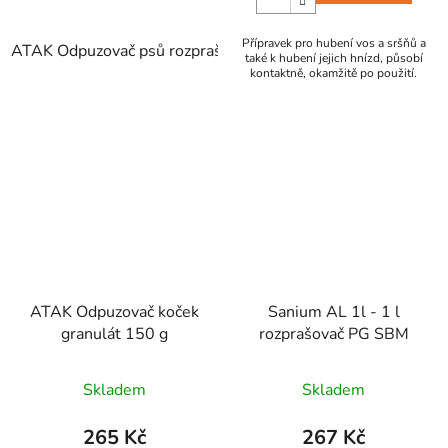
Přípravek pro hubení vos a sršňů a
ATAK Odpuzovač psů rozprašovač 500 ml/R
také k hubení jejich hnízd, působí
kontaktně, okamžitě po použití.
ATAK Odpuzovač koček
Sanium AL 1l - 1 l
granulát 150 g
rozprašovač PG SBM
Skladem
Skladem
265 Kč
267 Kč