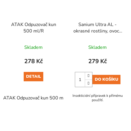
ATAK Odpuzovač kun
Sanium Ultra AL -
500 ml/R
okrasné rostliny, ovoce
a zelenina 1l PG SBM
Skladem
Skladem
278 Kč
279 Kč
DETAIL
DO KOŠÍKU
Insekticidní přípravek k přímému
ATAK Odpuzovač kun 500 ml/R
použítí.