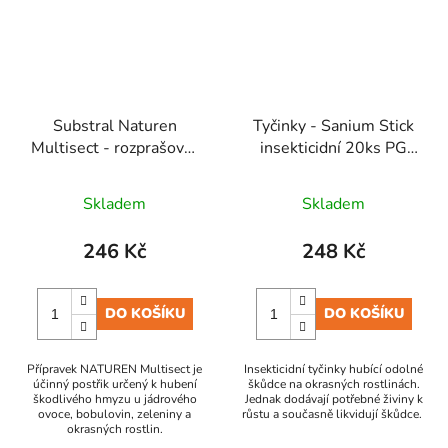
Substral Naturen
Tyčinky - Sanium Stick
Multisect - rozprašovač
insekticidní 20ks PG
750 ml EVERGREEN
SBM
Skladem
Skladem
246 Kč
248 Kč
DO KOŠÍKU
DO KOŠÍKU
Přípravek NATUREN Multisect je
Insekticidní tyčinky hubící odolné
účinný postřik určený k hubení
škůdce na okrasných rostlinách.
škodlivého hmyzu u jádrového
Jednak dodávají potřebné živiny k
ovoce, bobulovin, zeleniny a
růstu a současně likvidují škůdce.
okrasných rostlin.