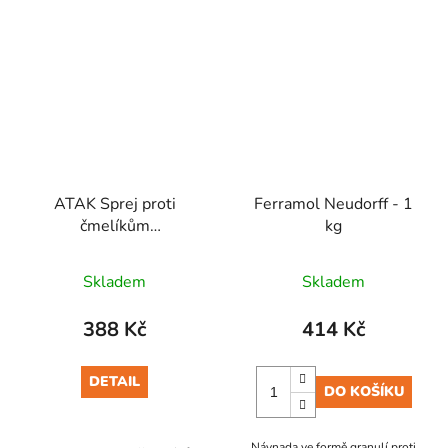
ATAK Sprej proti
Ferramol Neudorff - 1
čmelíkům
kg
Chrysanthemum 500
ml/R
Skladem
Skladem
388 Kč
414 Kč
DETAIL
DO KOŠÍKU
Návnada ve formě granulí proti