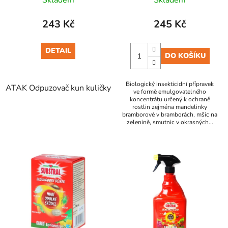
Skladem
Skladem
k
t
243 Kč
245 Kč
ů
DETAIL
DO KOŠÍKU
Biologický insekticidní přípravek
ATAK Odpuzovač kun kuličky 2 ks
ve formě emulgovatelného
koncentrátu určený k ochraně
rostlin zejména mandelinky
bramborové v bramborách, mšic na
zelenině, smutnic v okrasných...