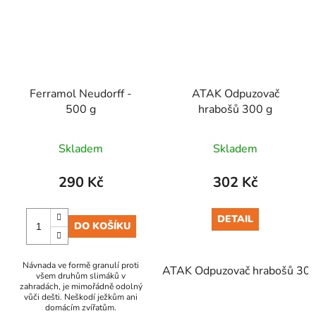
Ferramol Neudorff -
ATAK Odpuzovač
500 g
hrabošů 300 g
Skladem
Skladem
290 Kč
302 Kč
DETAIL
DO KOŠÍKU
Návnada ve formě granulí proti
ATAK Odpuzovač hrabošů 300
všem druhům slimáků v
zahradách, je mimořádně odolný
vůči dešti. Neškodí ježkům ani
domácím zvířatům.