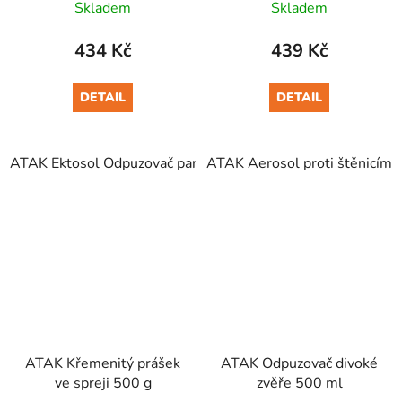
Skladem
Skladem
434 Kč
439 Kč
DETAIL
DETAIL
ATAK Ektosol Odpuzovač parazitů Sprej 250 ml
ATAK Aerosol proti štěnicím 
ATAK Křemenitý prášek
ATAK Odpuzovač divoké
ve spreji 500 g
zvěře 500 ml