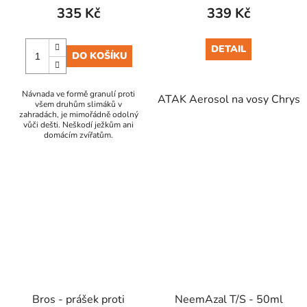
335 Kč
339 Kč
DETAIL
DO KOŠÍKU
Návnada ve formě granulí proti
ATAK Aerosol na vosy Chrys
všem druhům slimáků v
zahradách, je mimořádně odolný
vůči dešti. Neškodí ježkům ani
domácím zvířatům.
Bros - prášek proti
NeemAzal T/S - 50ml