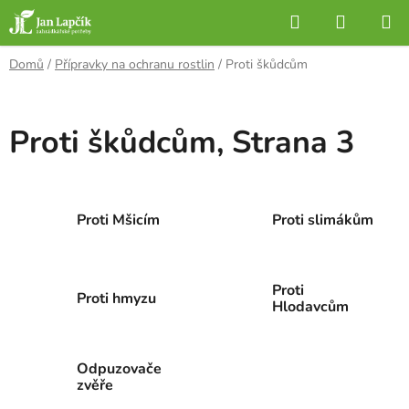
Přejít
Hledat
NÁKUP
na
KOŠÍK
obsah
Domů
/
Přípravky na ochranu rostlin
/
Proti škůdcům
Proti škůdcům
, Strana 3
Proti Mšicím
Proti slimákům
Proti
Proti hmyzu
Hlodavcům
Odpuzovače
zvěře