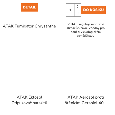
DETAIL
DO KOŠÍKU
VITROL reguluje množství
ATAK Fumigator Chrysanthemum 150 ml
slimáků/plzáků. Vhodný pro
použití v ekologickém
zemědělství.
ATAK Ektosol
ATAK Aerosol proti
Odpuzovač parazitů
štěnicím Geraniol 400
Sprej 250 ml
ml/R