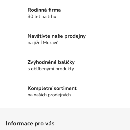
á
d
n
a
Rodinná firma
í
c
30 let na trhu
í
p
r
Navštivte naše prodejny
v
na jižní Moravě
k
y
v
Zvýhodněné balíčky
ý
s oblíbenými produkty
p
i
s
Kompletní sortiment
u
na našich prodejnách
Z
á
Informace pro vás
p