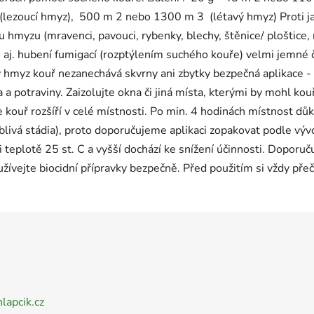
(lezoucí hmyz), 500 m 2 nebo 1300 m 3 (létavý hmyz) Proti ja
 hmyzu (mravenci, pavouci, rybenky, blechy, štěnice/ ploštice, r
ě, aj. hubení fumigací (rozptýlením suchého kouře) velmi jemné
 hmyz kouř nezanechává skvrny ani zbytky bezpečná aplikace - k
a potraviny. Zaizolujte okna či jiná místa, kterými by mohl kouř
se kouř rozšíří v celé místnosti. Po min. 4 hodinách místnost d
livá stádia), proto doporučujeme aplikaci zopakovat podle výv
i teplotě 25 st. C a vyšší dochází ke snížení účinnosti. Doporuč
oužívejte biocidní přípravky bezpečně. Před použitím si vždy pře
nlapcik.cz