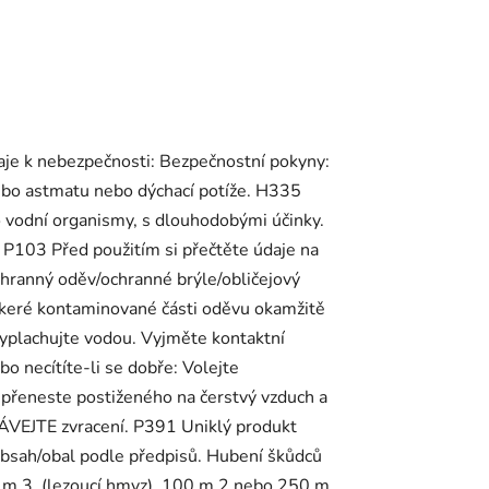
Údaje k nebezpečnosti: Bezpečnostní pokyny:
ebo astmatu nebo dýchací potíže. H335
 vodní organismy, s dlouhodobými účinky.
 P103 Před použitím si přečtěte údaje na
hranný oděv/ochranné brýle/obličejový
škeré kontaminované části oděvu okamžitě
plachujte vodou. Vyjměte kontaktní
o necítíte-li se dobře: Volejte
neste postiženého na čerstvý vzduch a
ÁVEJTE zvracení. P391 Uniklý produkt
bsah/obal podle předpisů. Hubení škůdců
10 m 3 (lezoucí hmyz), 100 m 2 nebo 250 m