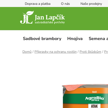
Přejít
Doprava a platba
O nás
Naše prodejny
na
obsah
Sadbové brambory
Hnojiva
Semena a
Domů
/
Přípravky na ochranu rostlin
/
Proti škůdcům
/
Pr