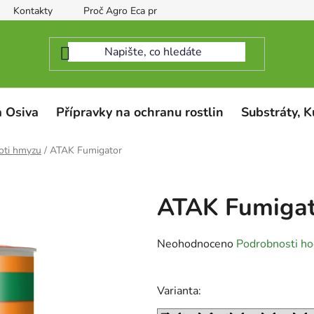
Kontakty
Proč Agro Eca protect
 Osiva
Přípravky na ochranu rostlin
Substráty, K
oti hmyzu
/
ATAK Fumigator
ATAK Fumigat
Průměrné
Neohodnoceno
Podrobnosti ho
hodnocení
produktu
Varianta:
je