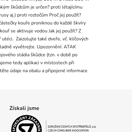
kým škůdcům je určen? proti létajícímu
usy aj.) proti roztočům Proč jej použít?
 částečky kouře proniknou do každé škvíry
ouř se aktivuje vodou Jak jej použít? Z
 utéci. Zaizolujte také dveře, vč. klíčových
ůkladně vyvětrejte. Upozornění: ATAK
ojového stádia škůdce (tzn. v době po
ujeme tedy aplikaci v místostech při
čtěte údaje na obalu a připojené informace
Získali jsme