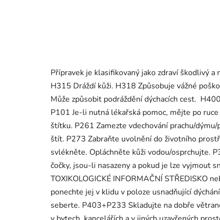
Přípravek je klasifikovaný jako zdraví škodlivý 
H315 Dráždí kůži. H318 Způsobuje vážné poškoz
Může způsobit podráždění dýchacích cest. H400
P101 Je-li nutná lékařská pomoc, mějte po ruce
štítku. P261 Zamezte vdechování prachu/dýmu/p
štít. P273 Zabraňte uvolnění do životního pro
svlékněte. Opláchněte kůži vodou/osprchujte.
čočky, jsou-li nasazeny a pokud je lze vyjmout 
TOXIKOLOGICKÉ INFORMAČNÍ STŘEDISKO nebo lé
ponechte jej v klidu v poloze usnadňující dýc
seberte. P403+P233 Skladujte na dobře větrané
v bytech, kancelářích a v jiných uzavřených pr