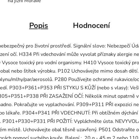
na jižní Moravě
Popis
Hodnocení
a nebezpečný pro životní prostředí. Signální slovo: Nebezpečí 
ení očí. H334 Při vdechování může vyvolat příznaky alergie n
 Vysoce toxický pro vodní organismy. H410 Vysoce toxický pro
 obal nebo štítek výrobku. P102 Uchovávejte mimo dosah dětí.
lynu/mlhy/par/aerosolů. P280 Používejte ochranné rukavice/oc
středí. P303+P361+P353 PŘI STYKU S KŮŽÍ (nebo s vlasy): Ve
 P305+P351+P338 PŘI ZASAŽENÍ OČÍ: Několik minut opatrně vy
snadno. Pokračujte ve vyplachování. P309+P311 PŘI expozici neb
kaře. P304+P341 PŘI VDECHNUTÍ: Při obtížném dýchání pře
hání. P301+P330+P331 PŘI POŽITÍ: Vypláchněte ústa. NEVYVOL
m místě. Uchovávejte obal těsně uzavřený. P501 Odstraňte o
ostorách pomocí suchého kouře. Balení : 20 g - 45 m 2 nebo 1