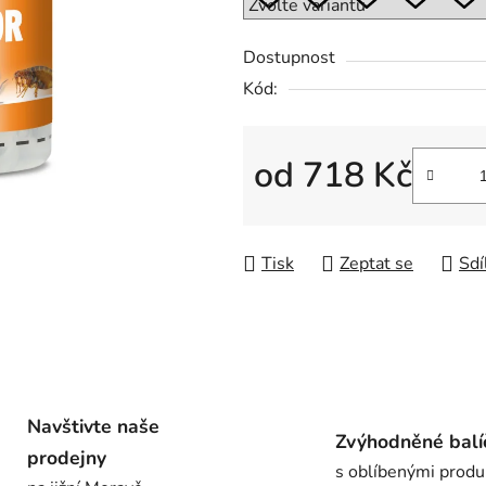
0,0
z
Dostupnost
5
Kód:
hvězdiček.
od
718 Kč
Měrná cena:
Tisk
Zeptat se
Sdí
Navštivte naše
Zvýhodněné balí
prodejny
s oblíbenými produ