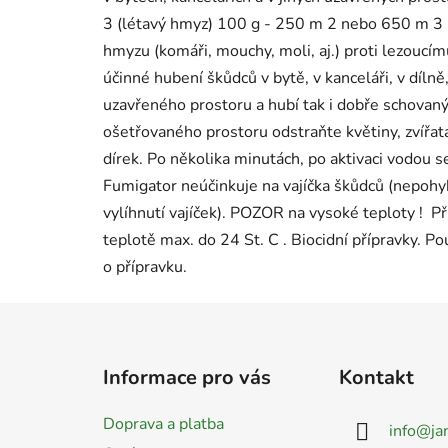
3 (létavý hmyz) 100 g - 250 m 2 nebo 650 m 3 
hmyzu (komáři, mouchy, moli, aj.) proti lezoucímu
účinné hubení škůdců v bytě, v kanceláři, v díln
uzavřeného prostoru a hubí tak i dobře schovaný
ošetřovaného prostoru odstraňte květiny, zvířata 
dírek. Po několika minutách, po aktivaci vodou 
Fumigator neúčinkuje na vajíčka škůdců (nepohyb
vylíhnutí vajíček). POZOR na vysoké teploty ! Př
teplotě max. do 24 St. C . Biocidní přípravky. P
o přípravku.
Z
á
Informace pro vás
Kontakt
p
a
Doprava a platba
info
@
ja
t