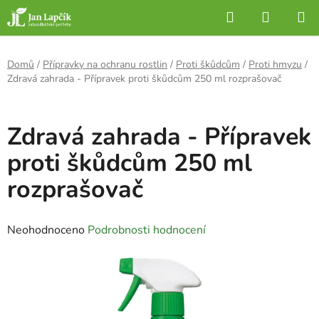
Přejít
Hledat
NÁKUP
na
KOŠÍK
obsah
Domů
/
Přípravky na ochranu rostlin
/
Proti škůdcům
/
Proti hmyzu
/
Zdravá zahrada - Přípravek proti škůdcům 250 ml rozprašovač
Zdravá zahrada - Přípravek
proti škůdcům 250 ml
rozprašovač
Průměrné
Neohodnoceno
Podrobnosti hodnocení
hodnocení
produktu
je
0,0