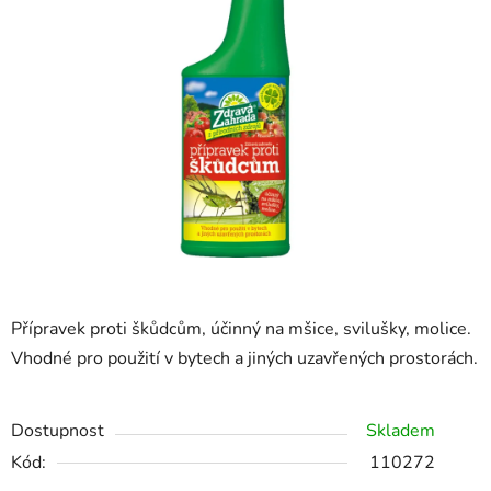
z
5
hvězdiček.
Přípravek proti škůdcům, účinný na mšice, svilušky, molice.
Vhodné pro použití v bytech a jiných uzavřených prostorách.
Dostupnost
Skladem
Kód:
110272