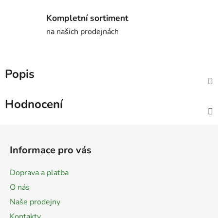
Kompletní sortiment
na našich prodejnách
Popis
Hodnocení
Z
á
Informace pro vás
p
a
Doprava a platba
t
O nás
í
Naše prodejny
Kontakty