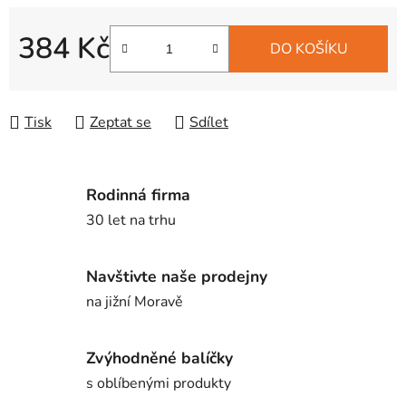
384 Kč
DO KOŠÍKU
Měrná cena:
Tisk
Zeptat se
Sdílet
Rodinná firma
30 let na trhu
Navštivte naše prodejny
na jižní Moravě
Zvýhodněné balíčky
s oblíbenými produkty