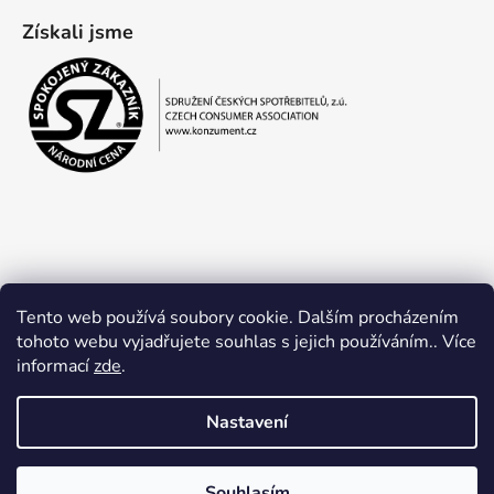
Získali jsme
Tento web používá soubory cookie. Dalším procházením
tohoto webu vyjadřujete souhlas s jejich používáním.. Více
informací
zde
.
Obchodní podmínky
Ochrana osobních údajů
Nastavení
Souhlasím