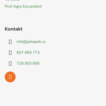
Proč Agro Eca protect
Kontakt
info
@
janlapcik.cz
607 669 773
728 953 695