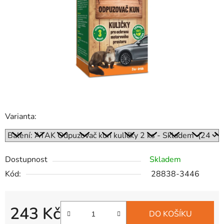
hvězdiček.
Varianta:
Dostupnost
Skladem
Kód:
28838-3446
243 Kč
DO KOŠÍKU