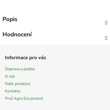
Popis
Hodnocení
Z
á
Informace pro vás
p
a
Doprava a platba
t
O nás
í
Naše prodejny
Kontakty
Proč Agro Eca protect