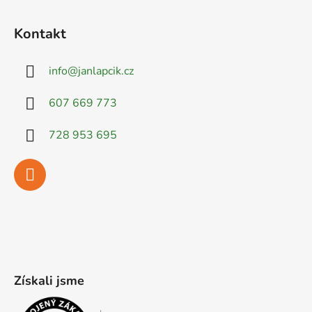
Kontakt
info
@
janlapcik.cz
607 669 773
728 953 695
Získali jsme