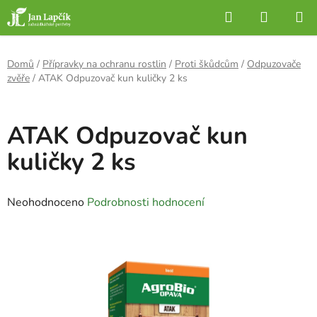
Přejít
Hledat
NÁKUP
na
KOŠÍK
obsah
Domů
/
Přípravky na ochranu rostlin
/
Proti škůdcům
/
Odpuzovače
zvěře
/
ATAK Odpuzovač kun kuličky 2 ks
ATAK Odpuzovač kun
kuličky 2 ks
Průměrné
Neohodnoceno
Podrobnosti hodnocení
hodnocení
produktu
je
0,0
z
5