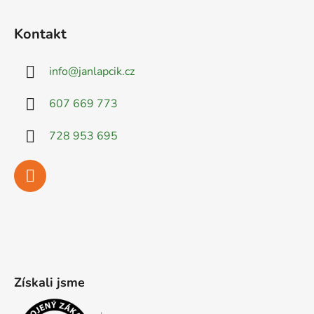
Kontakt
info
@
janlapcik.cz
607 669 773
728 953 695
Získali jsme