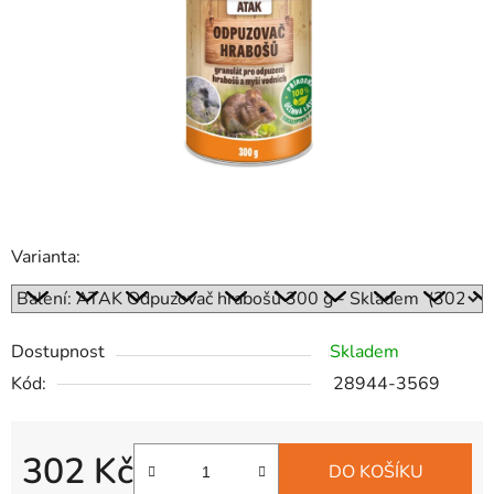
hvězdiček.
Varianta:
Dostupnost
Skladem
Kód:
28944-3569
302 Kč
DO KOŠÍKU