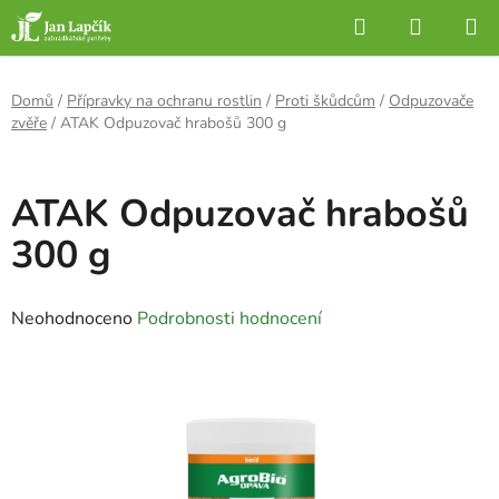
Přejít
Hledat
NÁKUP
na
KOŠÍK
obsah
Domů
/
Přípravky na ochranu rostlin
/
Proti škůdcům
/
Odpuzovače
zvěře
/
ATAK Odpuzovač hrabošů 300 g
ATAK Odpuzovač hrabošů
300 g
Průměrné
Neohodnoceno
Podrobnosti hodnocení
hodnocení
produktu
je
0,0
z
5