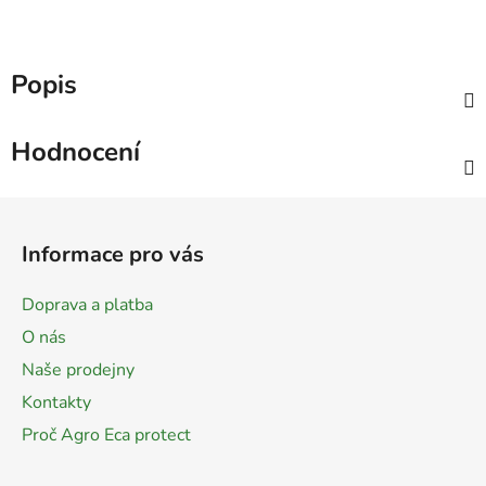
Popis
Hodnocení
Z
á
Informace pro vás
p
a
Doprava a platba
t
O nás
í
Naše prodejny
Kontakty
Proč Agro Eca protect