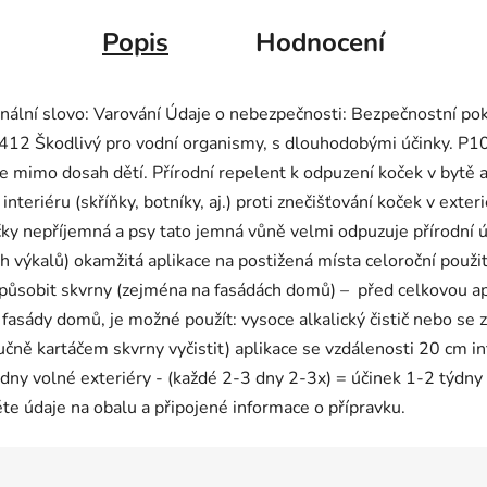
Popis
Hodnocení
 Signální slovo: Varování Údaje o nebezpečnosti: Bezpečnostní p
412 Škodlivý pro vodní organismy, s dlouhodobými účinky. P10
 mimo dosah dětí. Přírodní repelent k odpuzení koček v bytě a 
 interiéru (skříňky, botníky, aj.) proti znečišťování koček v exte
očky nepříjemná a psy tato jemná vůně velmi odpuzuje přírodní ú
ch výkalů) okamžitá aplikace na postižená místa celoroční použití
způsobit skvrny (zejména na fasádách domů) – před celkovou a
 fasády domů, je možné použít: vysoce alkalický čistič nebo se 
čně kartáčem skvrny vyčistit) aplikace se vzdálenosti 20 cm in
dny volné exteriéry - (každé 2-3 dny 2-3x) = účinek 1-2 týdny 
te údaje na obalu a připojené informace o přípravku.