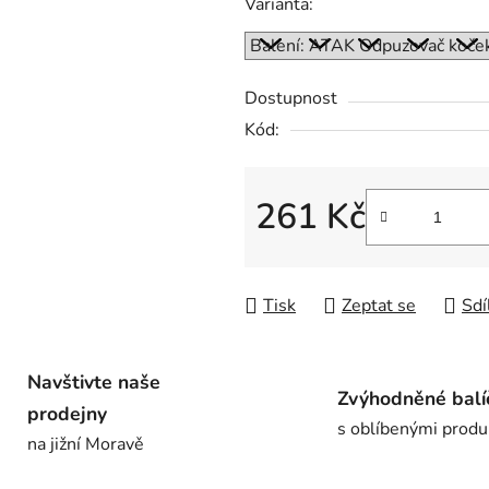
Varianta:
je
0,0
z
Dostupnost
5
Kód:
hvězdiček.
261 Kč
Měrná cena:
Tisk
Zeptat se
Sdí
Navštivte naše
Zvýhodněné balí
prodejny
s oblíbenými produ
na jižní Moravě