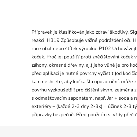
Přípravek je klasifikován jako zdraví škodlivý.
reakci. H319 Způsobuje vážné podráždění očí. H
ruce obal nebo štítek výrobku. P102 Uchovávejte
koček. Proč jej použít? proti zněčišťování koček v
záhony, okrasné dřeviny, aj.) jeho vůně je pro k
před aplikací je nutné povrchy vyčistit (od kočičí
kam nechcete, aby kočka šla upozornění: může 
povrhu vyzkoušet!!!! pro čištění skvrn, zejména z
s odmašťovacím saponátem, např. Jar + soda a ru
exteriéry – (každé 2-3 dny 2-3x) = účinek 2-3 tý
přípravky bezpečně. Před použitím si vždy přečtě
Z