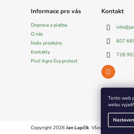
á
Informace pro vás
Kontakt
p
a
Doprava a platba
info
@
ja
t
O nás
í
607 66
Naše prodejny
Kontakty
728 95
Proč Agro Eca protect
Tento web p
webu vyjadřu
Nastaven
Copyright 2026
Jan Lapčík
. Všechna práva vyhr