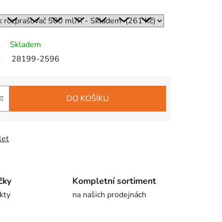
Skladem
28199-2596
DO KOŠÍKU
let
čky
Kompletní sortiment
kty
na našich prodejnách