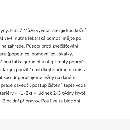
okyny: H317 Může vyvolat alergickou kožní
1 Je-li nutná lékařská pomoc, mějte po
na zahradě. Působí proti znečišťování
riéru (popelnice, domovní zdi, skalky,
činná látka geraniol a olej z máty peprné
 Jak jej použít? nastříkejte přímo na místa,
plikací doporučujeme, vždy na daném
z praxe osvědčil postup čištění: teplá voda
teriéry - (1-2x) = účinek 2-3 týdny kryté
Biocidní přípravky. Používejte biocidní