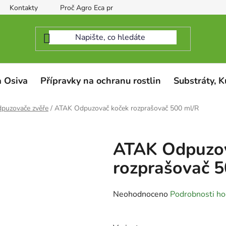
Kontakty
Proč Agro Eca protect
 Osiva
Přípravky na ochranu rostlin
Substráty, K
puzovače zvěře
/
ATAK Odpuzovač koček rozprašovač 500 ml/R
ATAK Odpuzov
rozprašovač 
Průměrné
Neohodnoceno
Podrobnosti ho
hodnocení
produktu