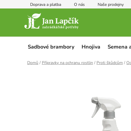
Přejít
Doprava a platba
O nás
Naše prodejny
na
obsah
Sadbové brambory
Hnojiva
Semena a
Domů
/
Přípravky na ochranu rostlin
/
Proti škůdcům
/
Od