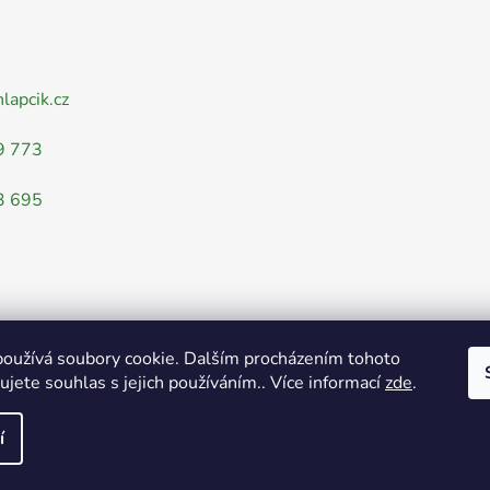
nlapcik.cz
9 773
3 695
oužívá soubory cookie. Dalším procházením tohoto
jete souhlas s jejich používáním.. Více informací
zde
.
Obchodní podmínky
Ochrana osobních údajů
í
azena.