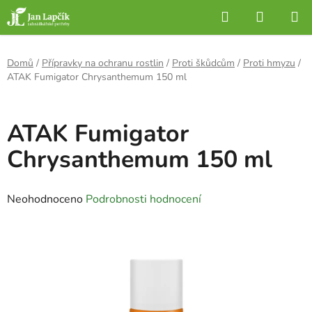
Přejít
Hledat
NÁKUP
na
KOŠÍK
obsah
Domů
/
Přípravky na ochranu rostlin
/
Proti škůdcům
/
Proti hmyzu
/
ATAK Fumigator Chrysanthemum 150 ml
ATAK Fumigator
Chrysanthemum 150 ml
Průměrné
Neohodnoceno
Podrobnosti hodnocení
hodnocení
produktu
je
0,0
z
5