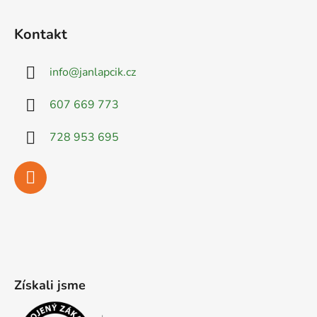
Kontakt
info
@
janlapcik.cz
607 669 773
728 953 695
Získali jsme