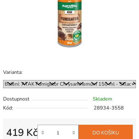
hvězdiček.
Varianta:
Dostupnost
Skladem
Kód:
28934-3558
419 Kč
DO KOŠÍKU