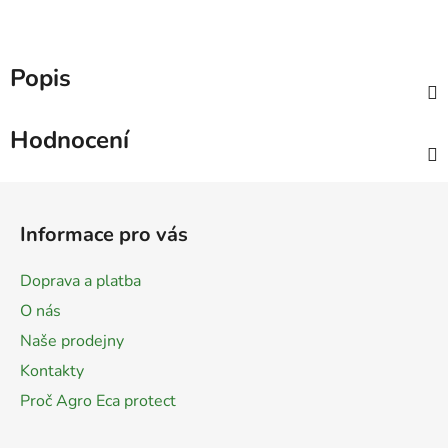
Popis
Hodnocení
Z
á
Informace pro vás
p
a
Doprava a platba
t
O nás
í
Naše prodejny
Kontakty
Proč Agro Eca protect