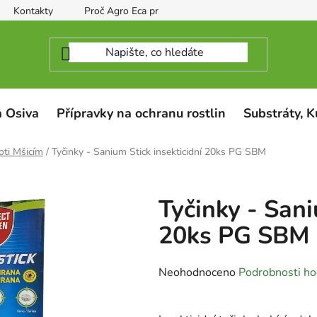
Kontakty
Proč Agro Eca protect
 Osiva
Přípravky na ochranu rostlin
Substráty, K
oti Mšicím
/
Tyčinky - Sanium Stick insekticidní 20ks PG SBM
Tyčinky - Sani
20ks PG SBM
Průměrné
Neohodnoceno
Podrobnosti ho
hodnocení
produktu