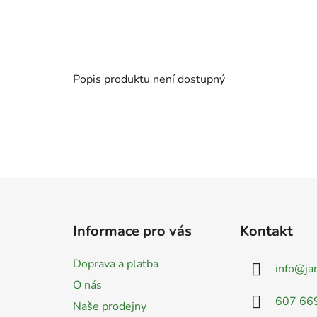
Popis produktu není dostupný
Z
á
Informace pro vás
Kontakt
p
a
Doprava a platba
info
@
ja
t
O nás
í
607 66
Naše prodejny