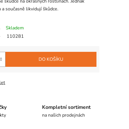
lné škůdce na okrasných rostlinách. Jednak
u a současně likvidují škůdce.
Skladem
110281
DO KOŠÍKU
let
čky
Kompletní sortiment
kty
na našich prodejnách