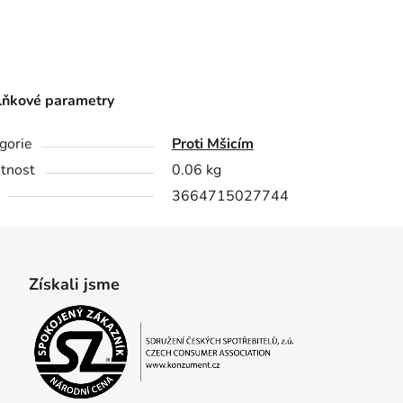
ňkové parametry
gorie
Proti Mšicím
tnost
0.06 kg
3664715027744
Získali jsme