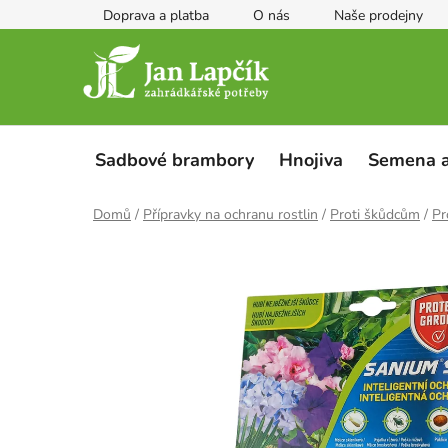
Přejít
Doprava a platba
O nás
Naše prodejny
na
obsah
Sadbové brambory
Hnojiva
Semena a
Domů
/
Přípravky na ochranu rostlin
/
Proti škůdcům
/
Pr