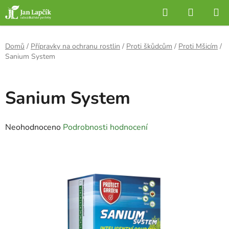
Přejít
Hledat
NÁKUP
na
KOŠÍK
obsah
Domů
/
Přípravky na ochranu rostlin
/
Proti škůdcům
/
Proti Mšicím
/
Sanium System
Sanium System
Průměrné
Neohodnoceno
Podrobnosti hodnocení
hodnocení
produktu
je
0,0
z
5
hvězdiček.