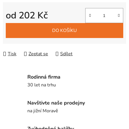
od
202 Kč
Měrná cena:
DO KOŠÍKU
Tisk
Zeptat se
Sdílet
Rodinná firma
30 let na trhu
Navštivte naše prodejny
na jižní Moravě
Zvýhodněné balíčky