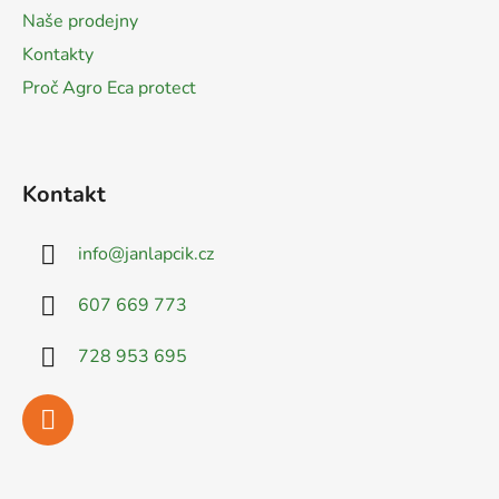
í
Naše prodejny
Kontakty
Proč Agro Eca protect
Kontakt
info
@
janlapcik.cz
607 669 773
728 953 695