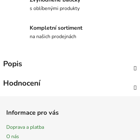
s oblíbenými produkty
Kompletní sortiment
na našich prodejnách
Popis
Hodnocení
Z
á
Informace pro vás
p
a
Doprava a platba
t
O nás