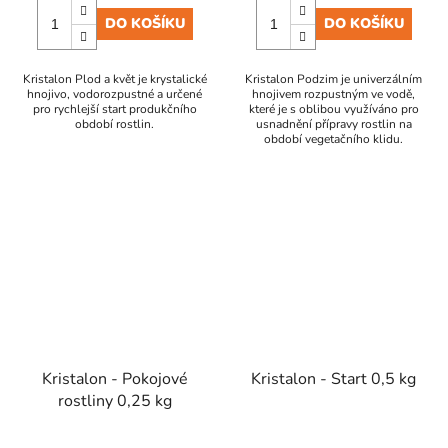
DO KOŠÍKU
DO KOŠÍKU
Kristalon Plod a květ je krystalické
Kristalon Podzim je univerzálním
hnojivo, vodorozpustné a určené
hnojivem rozpustným ve vodě,
pro rychlejší start produkčního
které je s oblibou využíváno pro
období rostlin.
usnadnění přípravy rostlin na
období vegetačního klidu.
Kristalon - Pokojové
Kristalon - Start 0,5 kg
rostliny 0,25 kg