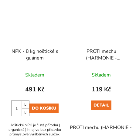
NPK - 8 kg hoštické s
PROTI mechu
guánem
(HARMONIE -
MechStop) 50 ml
Skladem
Skladem
491 Kč
119 Kč
DETAIL
DO KOŠÍKU
Hoštické NPK je čistě přírodní (
PROTI mechu (HARMONIE - M
organické ) hnojivo bez přídavku
průmyslově vyráběných složek.