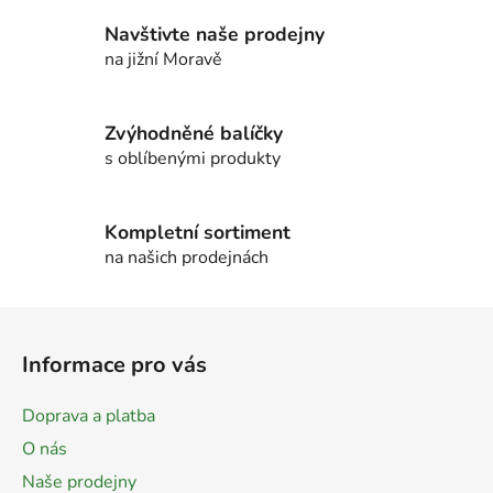
v
Navštivte naše prodejny
k
na jižní Moravě
y
v
ý
Zvýhodněné balíčky
p
s oblíbenými produkty
i
s
u
Kompletní sortiment
na našich prodejnách
Z
á
Informace pro vás
p
a
Doprava a platba
t
O nás
í
Naše prodejny