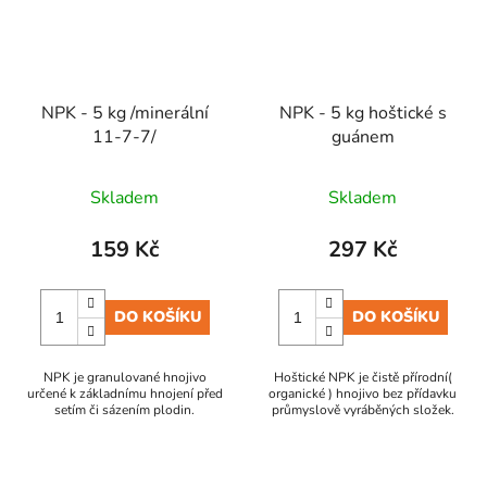
NPK - 5 kg /minerální
NPK - 5 kg hoštické s
11-7-7/
guánem
Skladem
Skladem
159 Kč
297 Kč
DO KOŠÍKU
DO KOŠÍKU
NPK je granulované hnojivo
Hoštické NPK je čistě přírodní(
určené k základnímu hnojení před
organické ) hnojivo bez přídavku
setím či sázením plodin.
průmyslově vyráběných složek.