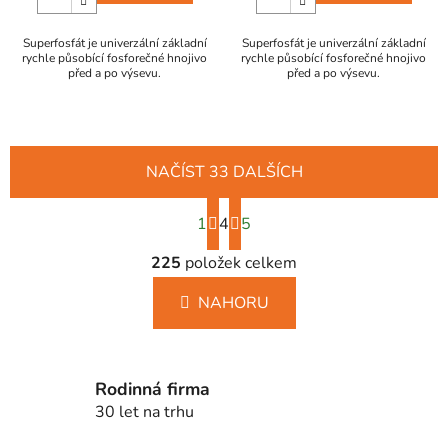
Superfosfát je univerzální základní
Superfosfát je univerzální základní
rychle působící fosforečné hnojivo
rychle působící fosforečné hnojivo
před a po výsevu.
před a po výsevu.
NAČÍST 33 DALŠÍCH
S
1
4
t
5
r
O
á
225
položek celkem
v
n
l
k
NAHORU
á
o
d
v
a
á
c
n
Rodinná firma
í
í
30 let na trhu
p
r