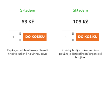
Skladem
Skladem
63 Kč
109 Kč
DO KOŠÍKU
DO KOŠÍKU
Kapka je rychle účinkující tekuté
Koňský hnůj k univerzálnímu
hnojivo určené na vinnou révu.
použití je čistě přírodní organické
hnojivo.