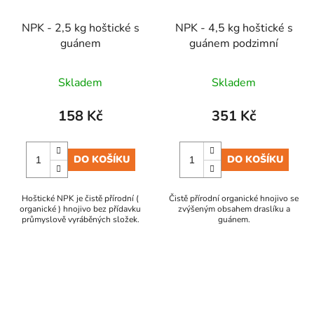
NPK - 2,5 kg hoštické s
NPK - 4,5 kg hoštické s
guánem
guánem podzimní
Skladem
Skladem
158 Kč
351 Kč
DO KOŠÍKU
DO KOŠÍKU
Hoštické NPK je čistě přírodní (
Čistě přírodní organické hnojivo se
organické ) hnojivo bez přídavku
zvýšeným obsahem draslíku a
průmyslově vyráběných složek.
guánem.