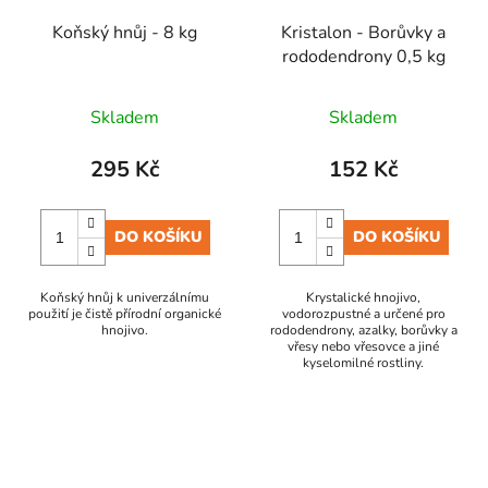
Koňský hnůj - 8 kg
Kristalon - Borůvky a
rododendrony 0,5 kg
Skladem
Skladem
295 Kč
152 Kč
DO KOŠÍKU
DO KOŠÍKU
Koňský hnůj k univerzálnímu
Krystalické hnojivo,
použití je čistě přírodní organické
vodorozpustné a určené pro
hnojivo.
rododendrony, azalky, borůvky a
vřesy nebo vřesovce a jiné
kyselomilné rostliny.