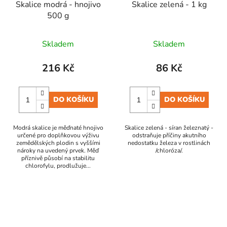
Skalice modrá - hnojivo
Skalice zelená - 1 kg
500 g
Skladem
Skladem
216 Kč
86 Kč
DO KOŠÍKU
DO KOŠÍKU
Modrá skalice je měďnaté hnojivo
Skalice zelená - síran železnatý -
určené pro doplňkovou výživu
odstraňuje příčiny akutního
zemědělských plodin s vyššími
nedostatku železa v rostlinách
nároky na uvedený prvek. Měď
/chloróza/.
příznivě působí na stabilitu
chlorofylu, prodlužuje...