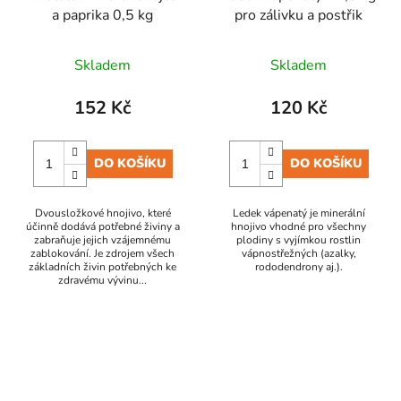
a paprika 0,5 kg
pro zálivku a postřik
Skladem
Skladem
152 Kč
120 Kč
DO KOŠÍKU
DO KOŠÍKU
Dvousložkové hnojivo, které
Ledek vápenatý je minerální
účinně dodává potřebné živiny a
hnojivo vhodné pro všechny
zabraňuje jejich vzájemnému
plodiny s vyjímkou rostlin
zablokování. Je zdrojem všech
vápnostřežných (azalky,
základních živin potřebných ke
rododendrony aj.).
zdravému vývinu...