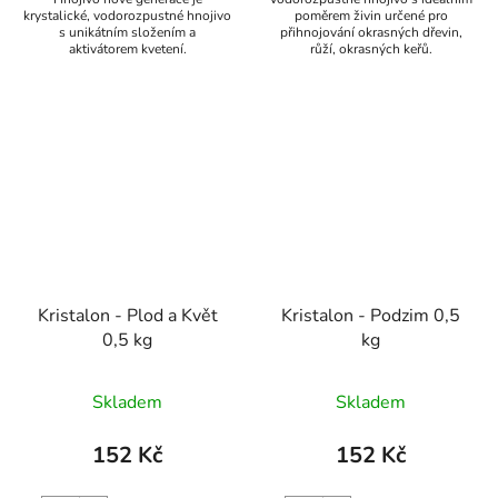
krystalické, vodorozpustné hnojivo
poměrem živin určené pro
s unikátním složením a
přihnojování okrasných dřevin,
aktivátorem kvetení.
růží, okrasných keřů.
Kristalon - Plod a Květ
Kristalon - Podzim 0,5
0,5 kg
kg
Skladem
Skladem
152 Kč
152 Kč