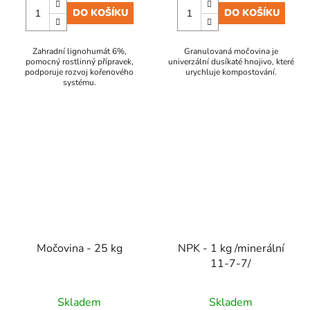
DO KOŠÍKU
DO KOŠÍKU
Zahradní lignohumát 6%,
Granulovaná močovina je
pomocný rostlinný přípravek,
univerzální dusíkaté hnojivo, které
podporuje rozvoj kořenového
urychluje kompostování.
systému.
Močovina - 25 kg
NPK - 1 kg /minerální
11-7-7/
Skladem
Skladem