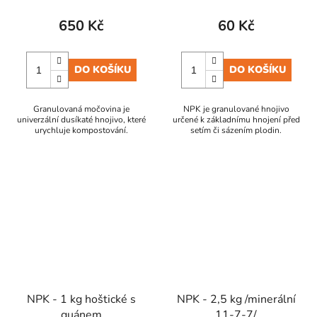
650 Kč
60 Kč
DO KOŠÍKU
DO KOŠÍKU
Granulovaná močovina je
NPK je granulované hnojivo
univerzální dusíkaté hnojivo, které
určené k základnímu hnojení před
urychluje kompostování.
setím či sázením plodin.
NPK - 1 kg hoštické s
NPK - 2,5 kg /minerální
guánem
11-7-7/