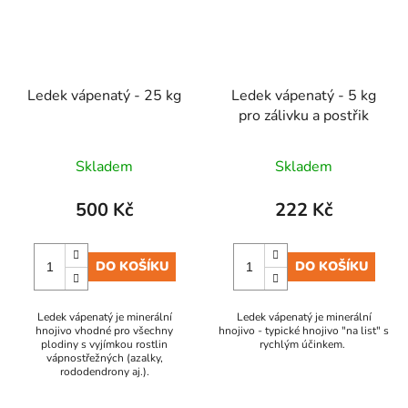
Ledek vápenatý - 25 kg
Ledek vápenatý - 5 kg
pro zálivku a postřik
Skladem
Skladem
500 Kč
222 Kč
DO KOŠÍKU
DO KOŠÍKU
Ledek vápenatý je minerální
Ledek vápenatý je minerální
hnojivo vhodné pro všechny
hnojivo - typické hnojivo "na list" s
plodiny s vyjímkou rostlin
rychlým účinkem.
vápnostřežných (azalky,
rododendrony aj.).