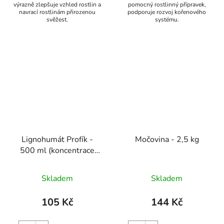
výrazně zlepšuje vzhled rostlin a
pomocný rostlinný přípravek,
navrací rostlinám přirozenou
podporuje rozvoj kořenového
svěžest.
systému.
Lignohumát Profík -
Močovina - 2,5 kg
500 ml (koncentrace
6%)
Skladem
Skladem
105 Kč
144 Kč