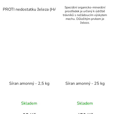
Speciální organicko-minerální
PROTI nedostatku železa (HARMONIE Železo) 50 ml
prostředek je určený k údržbě
trávníků s nežádoucím výskytem
mechu. Důležitým prvkem je
železo.
Síran amonný - 2,5 kg
Síran amonný - 25 kg
Skladem
Skladem