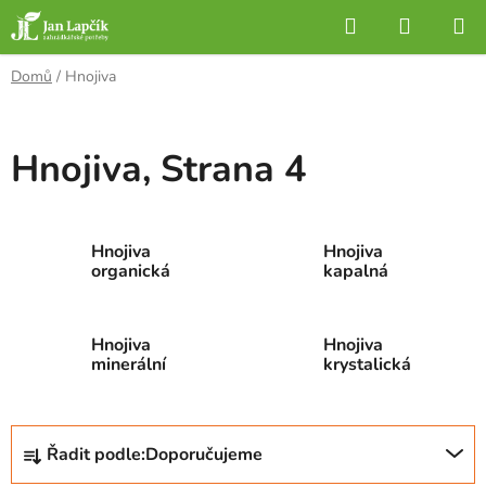
Přejít
Hledat
NÁKUP
na
KOŠÍK
obsah
Domů
/
Hnojiva
Hnojiva
, Strana 4
Hnojiva
Hnojiva
organická
kapalná
Hnojiva
Hnojiva
minerální
krystalická
Ř
Řadit podle:
Doporučujeme
a