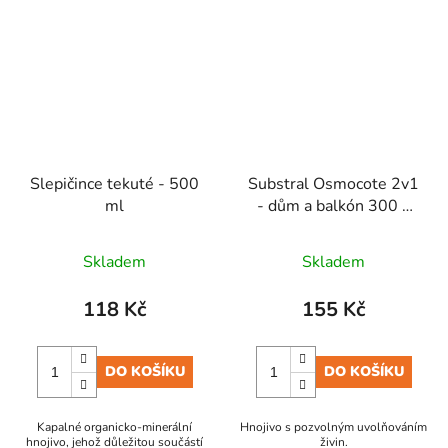
Slepičince tekuté - 500
Substral Osmocote 2v1
ml
- dům a balkón 300 g
EVERGREEN
Skladem
Skladem
118 Kč
155 Kč
DO KOŠÍKU
DO KOŠÍKU
Kapalné organicko-minerální
Hnojivo s pozvolným uvolňováním
hnojivo, jehož důležitou součástí
živin.