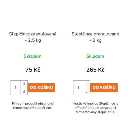
Slepičince granulované
Slepičince granulované
- 2,5 kg
- 8 kg
Skladem
Skladem
75 Kč
265 Kč
DO KOŠÍKU
DO KOŠÍKU
Přírodní produkt obsahující
Hoštické hnojivo Slepičince je
fermentovaný slepičí trus.
přírodní produkt obsahující
fermentovaný slepičí trus.