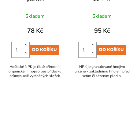
Skladem
Skladem
78 Kč
95 Kč
DO KOŠÍKU
DO KOŠÍKU
Hoštické NPK je čistě přírodní (
NPK je granulované hnojivo
organické ) hnojivo bez přídavku
určené k základnímu hnojení před
průmyslově vyráběných složek.
setím či sázením plodin.