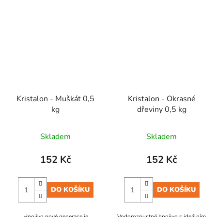
Kristalon - Muškát 0,5
Kristalon - Okrasné
kg
dřeviny 0,5 kg
Skladem
Skladem
152 Kč
152 Kč
DO KOŠÍKU
DO KOŠÍKU
Hnojivo nové generace je
Vodorozpustné hnojivo s ideálním