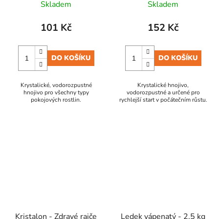
Skladem
Skladem
101 Kč
152 Kč
DO KOŠÍKU
DO KOŠÍKU
Krystalické, vodorozpustné
Krystalické hnojivo,
hnojivo pro všechny typy
vodorozpustné a určené pro
pokojových rostlin.
rychlejší start v počátečním růstu.
Kristalon - Zdravé rajče
Ledek vápenatý - 2,5 kg