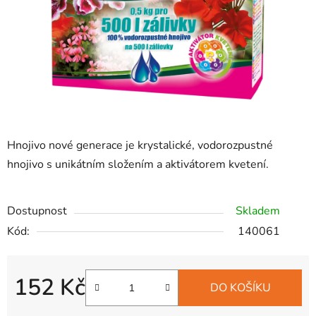
Hnojivo nové generace je krystalické, vodorozpustné
hnojivo s unikátním složením a aktivátorem kvetení.
Dostupnost
Skladem
Kód:
140061
152 Kč
DO KOŠÍKU
Měrná cena: