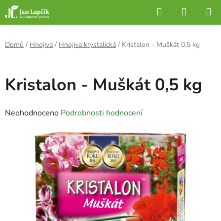
Přejít
Hledat
NÁKUP
na
KOŠÍK
obsah
Domů
/
Hnojiva
/
Hnojiva krystalická
/
Kristalon - Muškát 0,5 kg
Kristalon - Muškát 0,5 kg
Průměrné
Neohodnoceno
Podrobnosti hodnocení
hodnocení
produktu
je
0,0
z
5
hvězdiček.