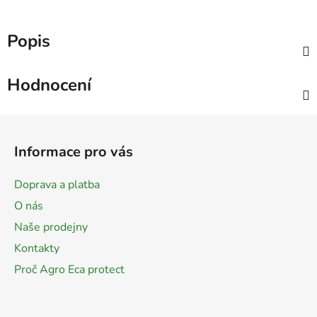
Popis
Hodnocení
Z
á
Informace pro vás
p
a
Doprava a platba
t
O nás
í
Naše prodejny
Kontakty
Proč Agro Eca protect