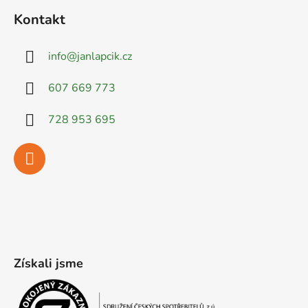
Kontakt
info
@
janlapcik.cz
607 669 773
728 953 695
Získali jsme