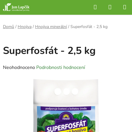
Přejít
Hledat
NÁKUP
na
KOŠÍK
obsah
Domů
/
Hnojiva
/
Hnojiva minerální
/
Superfosfát - 2,5 kg
Superfosfát - 2,5 kg
Průměrné
Neohodnoceno
Podrobnosti hodnocení
hodnocení
produktu
je
0,0
z
5
hvězdiček.