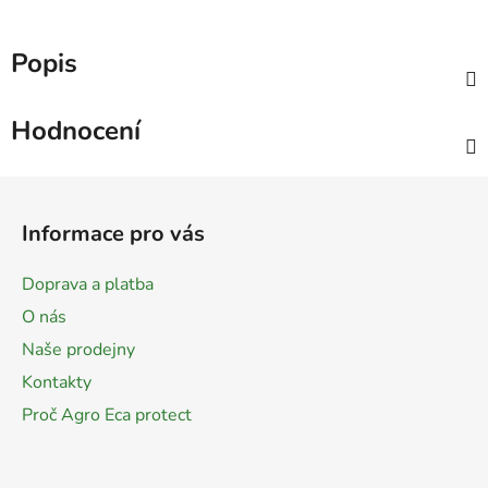
Popis
Hodnocení
Z
á
Informace pro vás
p
a
Doprava a platba
t
O nás
í
Naše prodejny
Kontakty
Proč Agro Eca protect