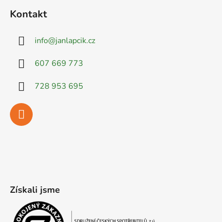
Kontakt
info
@
janlapcik.cz
607 669 773
728 953 695
Získali jsme