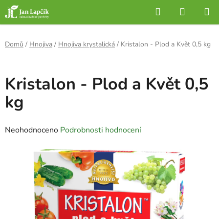
Přejít
Hledat
NÁKUP
na
KOŠÍK
obsah
Domů
/
Hnojiva
/
Hnojiva krystalická
/
Kristalon - Plod a Květ 0,5 kg
Kristalon - Plod a Květ 0,5
kg
Průměrné
Neohodnoceno
Podrobnosti hodnocení
hodnocení
produktu
je
0,0
z
5