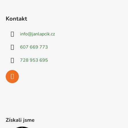
Kontakt
info
@
janlapcik.cz
607 669 773
728 953 695
Získali jsme