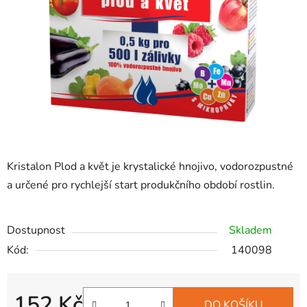
hvězdiček.
Kristalon Plod a květ je krystalické hnojivo, vodorozpustné
a určené pro rychlejší start produkčního období rostlin.
Dostupnost
Skladem
Kód:
140098
152 Kč
DO KOŠÍKU