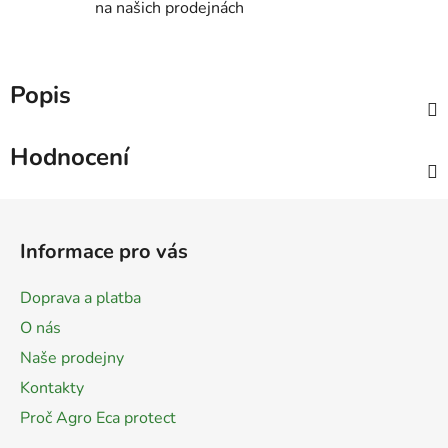
na našich prodejnách
Popis
Hodnocení
Z
á
Informace pro vás
p
a
Doprava a platba
t
O nás
í
Naše prodejny
Kontakty
Proč Agro Eca protect