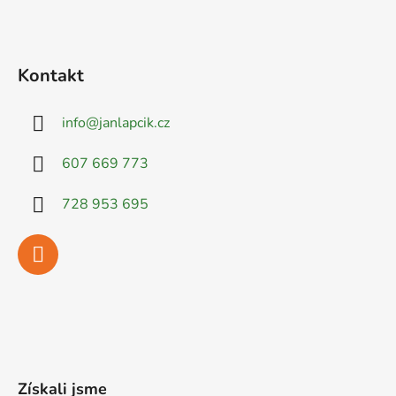
Kontakt
info
@
janlapcik.cz
607 669 773
728 953 695
Získali jsme