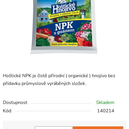
hvězdiček.
Hoštické NPK je čistě přírodní ( organické ) hnojivo bez
přídavku průmyslově vyráběných složek.
Dostupnost
Skladem
Kód:
140214