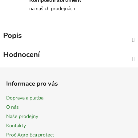
na našich prodejnách
Popis
Hodnocení
Z
á
Informace pro vás
p
a
Doprava a platba
t
O nás
í
Naše prodejny
Kontakty
Proč Agro Eca protect