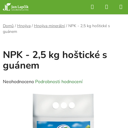
Přejít
Hledat
NÁKUP
na
KOŠÍK
obsah
Domů
/
Hnojiva
/
Hnojiva minerální
/
NPK - 2,5 kg hoštické s
guánem
NPK - 2,5 kg hoštické s
guánem
Průměrné
Neohodnoceno
Podrobnosti hodnocení
hodnocení
produktu
je
0,0
z
5