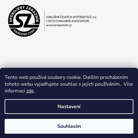
Tento web používá soubory cookie. Dalším procházením
tohoto webu vyjadřujete souhlas s jejich používáním.. Více
informací
zde
.
Obchodní podmínky
Ochrana osobních údajů
Nastavení
Souhlasím
Vytvořil Shoptet
Copyright 2026
Jan Lapčík
. Všechna práva vyhrazena.