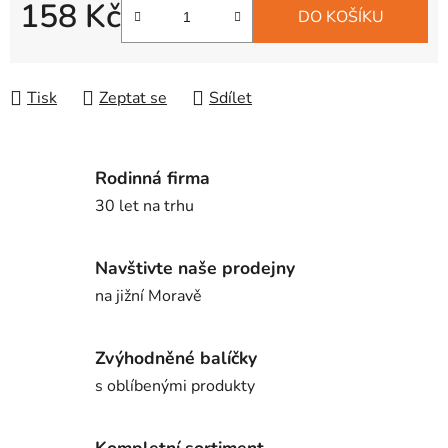
158 Kč
DO KOŠÍKU
Měrná cena:
Tisk
Zeptat se
Sdílet
Rodinná firma
30 let na trhu
Navštivte naše prodejny
na jižní Moravě
Zvýhodněné balíčky
s oblíbenými produkty
Kompletní sortiment